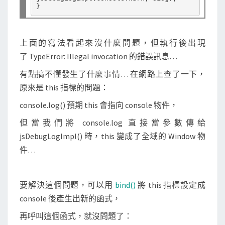
l
i
n
上面的寫法看起來沒什麼問題，但執行後出現
v
了 TypeError: Illegal invocation 的錯誤訊息…
o
有點搞不懂發生了什麼事情… 在網路上查了一下，
c
原來是 this 指標的問題：
a
t
console.log() 預期 this 會指向 console 物件，
i
但當我們將 console.log 直接當參數傳給
o
jsDebugLogImpl() 時，this 變成了全域的 Window 物
n
件…
的
錯
要解決這個問題，可以用
bind()
將 this 指標設定成
誤
console 後產生出新的函式，
？
再呼叫這個函式，就沒問題了：