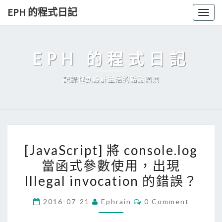
Skip
EPH 的程式日記
Togg
to
navig
content
EPH 的程式日記
記錄程式設計生活的點點滴滴
[
[JavaScript] 將 console.log
J
當函式參數使用，出現
a
Illegal invocation 的錯誤？
v
a
C
2016-07-21
Ephrain
0 Comment
S
O
M
c