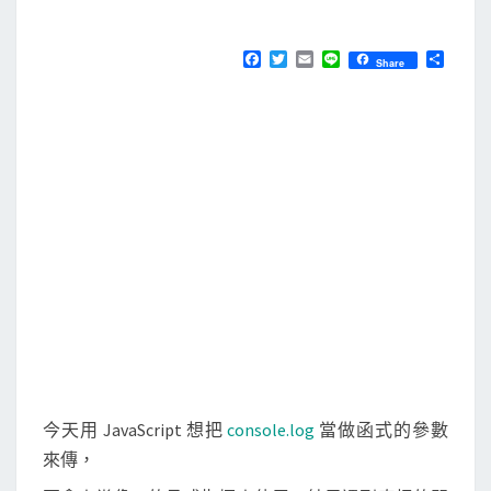
M
E
r
N
i
T
F
T
E
L
分
Share
S
a
w
m
i
享
p
c
i
a
n
e
t
i
e
t
b
t
l
]
o
e
o
r
將
k
c
o
n
s
o
l
e
.
今天用 JavaScript 想把
console.log
當做函式的參數
l
來傳，
o