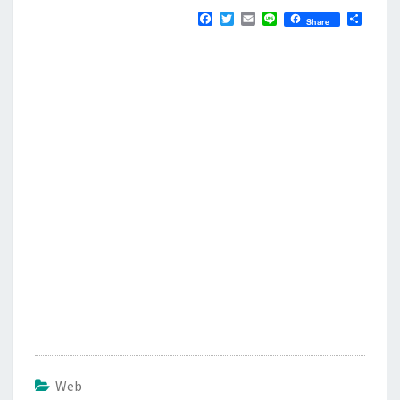
F
T
E
L
分
Share
a
w
m
i
享
c
i
a
n
e
t
i
e
b
t
l
o
e
o
r
k
Web