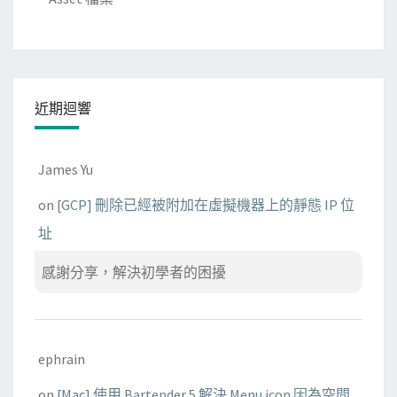
近期迴響
James Yu
on
[GCP] 刪除已經被附加在虛擬機器上的靜態 IP 位
址
感謝分享，解決初學者的困擾
ephrain
on
[Mac] 使用 Bartender 5 解決 Menu icon 因為空間