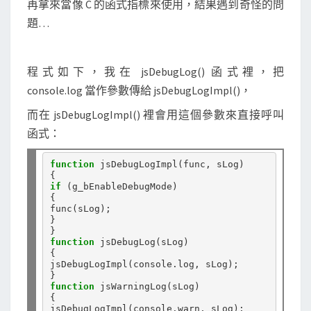
再拿來當像 C 的函式指標來使用，結果遇到奇怪的問
g
題…
當
函
式
程式如下，我在 jsDebugLog() 函式裡，把
參
console.log 當作參數傳給 jsDebugLogImpl()，
數
而在 jsDebugLogImpl() 裡會用這個參數來直接呼叫
使
函式：
用
，
function
 jsDebugLogImpl(func, sLog)

出
if
 (g_bEnableDebugMode)

現
{

I
func(sLog);

}

l
function
 jsDebugLog(sLog)

l
{

jsDebugLogImpl(console.log, sLog);

e
g
function
 jsWarningLog(sLog)

{

a
jsDebugLogImpl(console.warn, sLog);
