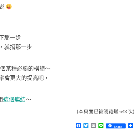
手
說
作
遊
戲
就下那一步
–
了，就擋那一步
井
字
一個某種必勝的棋譜～
遊
率會更大的提高吧，
戲
T
i
用
這個連結
～
c
(本頁面已被瀏覽過 648 次)
T
F
T
E
L
分
a
Share
a
w
m
i
享
c
i
a
n
c