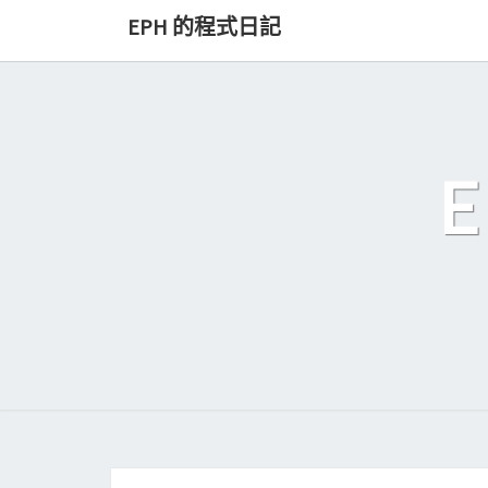
Skip
EPH 的程式日記
to
content