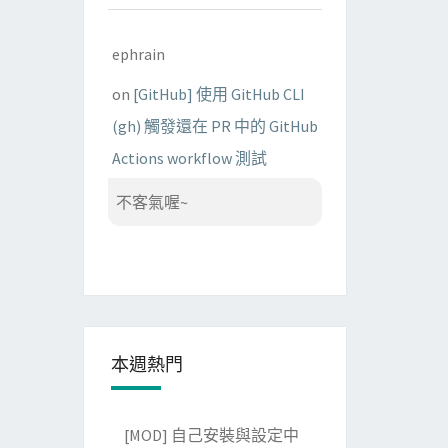
ephrain
on
[GitHub] 使用 GitHub CLI
(gh) 觸發還在 PR 中的 GitHub
Actions workflow 測試
不客氣喔~
本週熱門
[MOD] 自己安裝與設定中