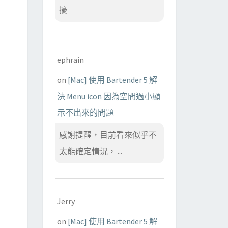
擾
ephrain
on
[Mac] 使用 Bartender 5 解
決 Menu icon 因為空間過小顯
示不出來的問題
感謝提醒，目前看來似乎不
太能確定情況， ...
Jerry
on
[Mac] 使用 Bartender 5 解