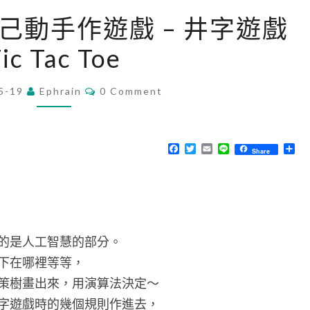
[
t] 自己動手作遊戲 – 井字遊戲
J
ic Tac Toe
a
v
C
5-19
Ephrain
a
0 Comment
O
M
S
M
c
E
N
F
T
E
L
分
Share
r
T
a
w
m
i
享
S
c
i
a
n
i
e
t
i
e
b
t
l
p
o
e
o
r
t
k
]
的是人工智慧的部分。
自
下在哪裡等等，
己
策樹畫出來，用演算法決定～
動
字遊戲時的幾個規則作進去，