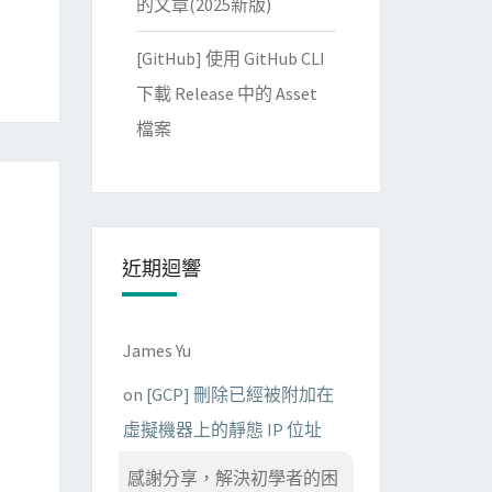
的文章(2025新版)
[GitHub] 使用 GitHub CLI
下載 Release 中的 Asset
檔案
近期迴響
James Yu
on
[GCP] 刪除已經被附加在
虛擬機器上的靜態 IP 位址
感謝分享，解決初學者的困