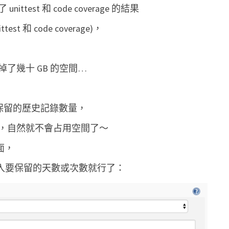
磁
est 和 code coverage 的結果
碟
st 和 code coverage)，
空
間
了幾十 GB 的空間…
s 保留的歷史記錄數量，
，自然就不會占用空間了～
頁面，
且輸入要保留的天數或次數就行了：