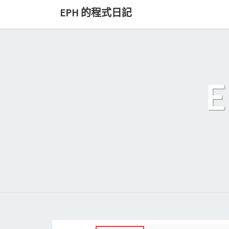
Skip
EPH 的程式日記
to
content