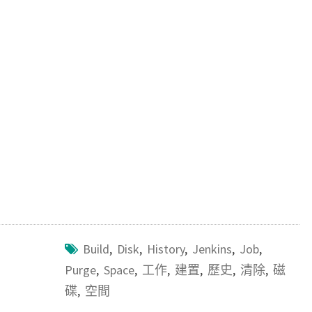
c
i
a
n
e
t
i
e
b
t
l
o
e
o
r
k
Build
,
Disk
,
History
,
Jenkins
,
Job
,
Purge
,
Space
,
工作
,
建置
,
歷史
,
清除
,
磁
碟
,
空間