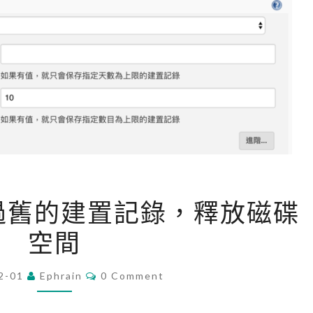
[
 刪除過舊的建置記錄，釋放磁碟
J
空間
e
n
C
2-01
Ephrain
k
0 Comment
O
M
i
M