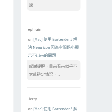
擾
ephrain
on
[Mac] 使用 Bartender 5 解
決 Menu icon 因為空間過小顯
示不出來的問題
感謝提醒，目前看來似乎不
太能確定情況， ...
Jerry
on
[Mac] 使用 Bartender 5 解