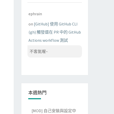
ephrain
on
[GitHub] 使用 GitHub CLI
(gh) 觸發還在 PR 中的 GitHub
Actions workflow 測試
不客氣喔~
本週熱門
[MOD] 自己安裝與設定中