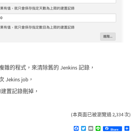
的程式，來清除舊的 Jenkins 記錄，
kins job，
舊的建置記錄刪掉，
(本頁面已被瀏覽過 2,334 次)
F
T
E
L
分
Share
a
w
m
i
享