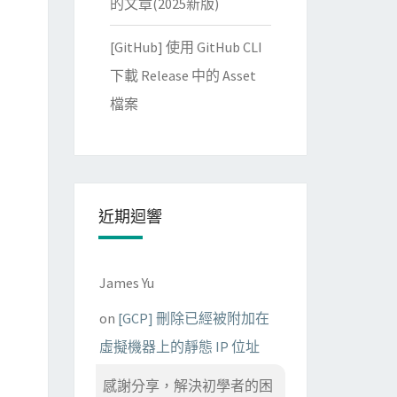
的文章(2025新版)
[GitHub] 使用 GitHub CLI
下載 Release 中的 Asset
檔案
近期迴響
James Yu
on
[GCP] 刪除已經被附加在
虛擬機器上的靜態 IP 位址
感謝分享，解決初學者的困