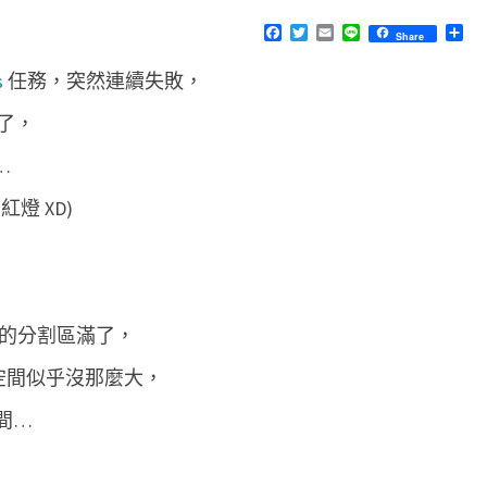
n
E
N
F
T
E
L
分
Share
s
T
a
w
m
i
享
S
c
i
a
n
]
s
任務，突然連續失敗，
e
t
i
e
b
t
l
刪
o
e
了，
o
r
除
k
…
過
舊
燈 XD)
的
建
置
ins 所屬的分割區滿了，
記
錄
用的空間似乎沒那麼大，
，
空間…
釋
放