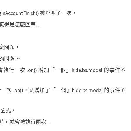
來
ccountFinish() 被呼叫了一次，
設
定
曉得是怎麼回事…
單
次
麼問題，
的
事
的問題～
件
 .on() 增加「一個」hide.bs.modal 的事件函
函
式
on()，又增加了「一個」hide.bs.modal 的事件函
事件函式，
時，就會被執行兩次…