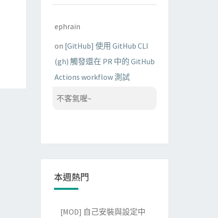
ephrain
on
[GitHub] 使用 GitHub CLI
(gh) 觸發還在 PR 中的 GitHub
Actions workflow 測試
不客氣喔~
本週熱門
[MOD] 自己安裝與設定中