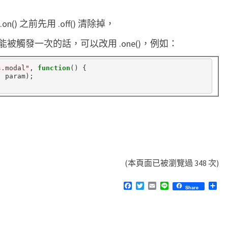
) 之前先用 .off() 清除掉，
觸發一次的話，可以改用 .one()，例如：
s.modal"
, 
function
() {

 param);

(本頁面已被瀏覽過 348 次)
F
T
E
L
分
Share
a
w
m
i
享
c
i
a
n
e
t
i
e
b
t
l
o
e