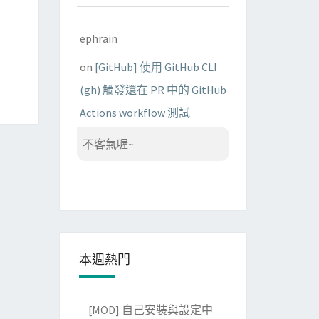
ephrain
on
[GitHub] 使用 GitHub CLI
(gh) 觸發還在 PR 中的 GitHub
Actions workflow 測試
不客氣喔~
本週熱門
[MOD] 自己安裝與設定中