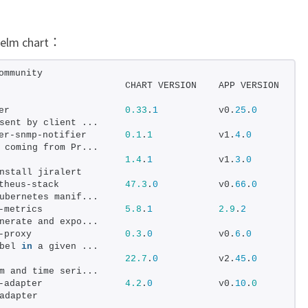
o
m
m chart：
e
t
ommunity
                      CHART VERSION    APP VERSION    
h
er                     
0.33
.
1
           v0.
25
.
0
e
sent by client ...
u
er-snmp-notifier       
0.1
.
1
            v1.
4
.
0
 coming from Pr...
s
                       
1.4
.
1
            v1.
3
.
0
nstall jiralert
c
theus-stack            
47.3
.
0
           v0.
66
.
0
h
ubernetes manif...
-metrics               
5.8
.
1
2.9
.
2
a
nerate and expo...
-proxy                 
0.3
.
0
            v0.
6
.
0
r
bel 
in
 a given ...
t
                       
22.7
.
0
           v2.
45
.
0
m and time seri...
-adapter               
4.2
.
0
            v0.
10
.
0
adapter