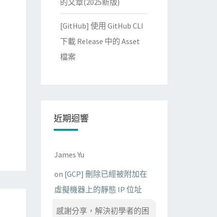
的文章(2025新版)
[GitHub] 使用 GitHub CLI
下載 Release 中的 Asset
檔案
近期迴響
James Yu
on
[GCP] 刪除已經被附加在
虛擬機器上的靜態 IP 位址
感謝分享，解決初學者的困