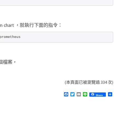
elm chart ，就執行下面的指令：
prometheus
z 這個檔案，
(本頁面已被瀏覽過 334 次)
F
T
E
L
分
Share
a
w
m
i
享
c
i
a
n
e
t
i
e
b
t
l
o
e