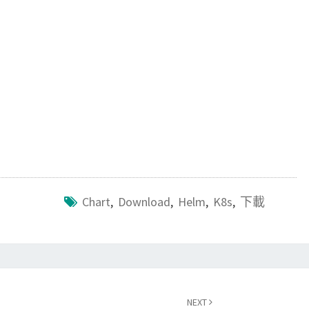
o
r
k
Chart
,
Download
,
Helm
,
K8s
,
下載
NEXT