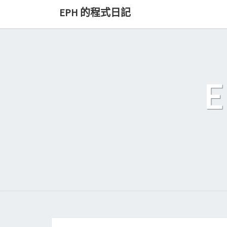
Skip
EPH 的程式日記
to
content