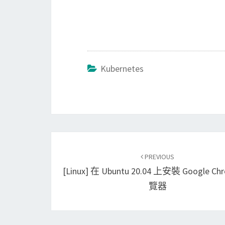
Kubernetes
Post
PREVIOUS
navigation
[Linux] 在 Ubuntu 20.04 上安裝 Google C
覽器