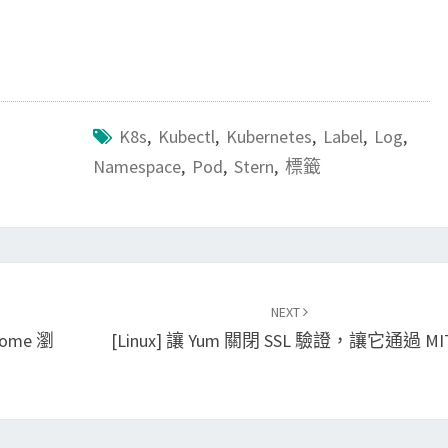
K8s
,
Kubectl
,
Kubernetes
,
Label
,
Log
,
Namespace
,
Pod
,
Stern
,
標籤
NEXT
hrome 瀏
[Linux] 讓 Yum 關閉 SSL 驗證，讓它通過 MI