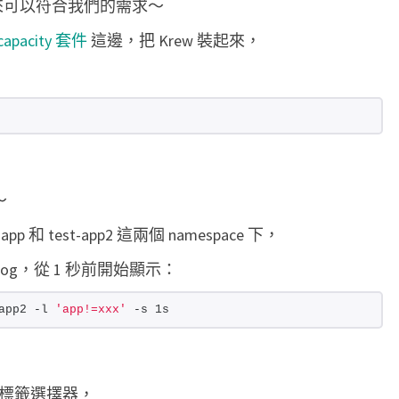
來可以符合我們的需求～
t
apacity 套件
這邊，把 Krew 裝起來，
e
r
n
查
詢
多
～
個
n
和 test-app2 這兩個 namespace 下，
a
的 log，從 1 秒前開始顯示：
m
e
app2 -l 
'app!=xxx'
 -s 1s
s
p
a
標籤選擇器，