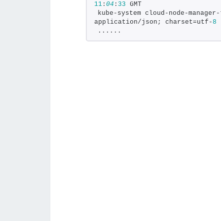
11
:
04
:
33
 GMT
kube-system cloud-node-manager-
application/json; charset=utf-
8
......