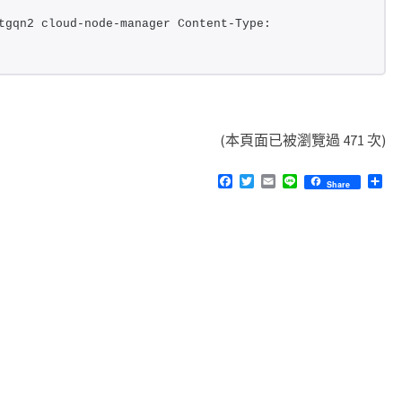
tgqn2 cloud-node-manager Content-Type: 
(本頁面已被瀏覽過 471 次)
F
T
E
L
分
Share
a
w
m
i
享
c
i
a
n
e
t
i
e
b
t
l
o
e
o
r
k