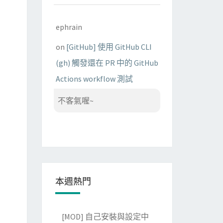
ephrain
on
[GitHub] 使用 GitHub CLI
(gh) 觸發還在 PR 中的 GitHub
Actions workflow 測試
不客氣喔~
本週熱門
[MOD] 自己安裝與設定中