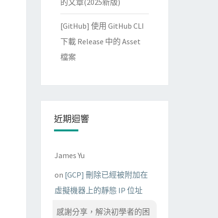
的文章(2025新版)
[GitHub] 使用 GitHub CLI
下載 Release 中的 Asset
檔案
近期迴響
James Yu
on
[GCP] 刪除已經被附加在
虛擬機器上的靜態 IP 位址
感謝分享，解決初學者的困