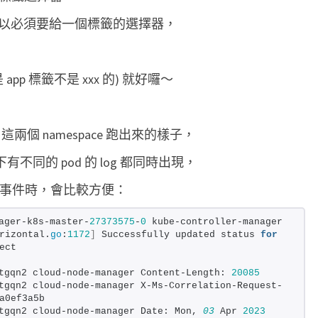
c
，所以必須要給一個標籤的選擇器，
e
下
的
p 標籤不是 xxx 的) 就好囉～
p
o
ult 這兩個 namespace 跑出來的樣子，
d
ce 下有不同的 pod 的 log 都同時出現，
l
o
e 的事件時，會比較方便：
g
ager-k8s-master-
27373575
-
0
 kube-controller-manager 
rizontal.
go
:
1172
]
 Successfully updated status 
for
ect
tgqn2 cloud-node-manager Content-Length: 
20085
tgqn2 cloud-node-manager X-Ms-Correlation-Request-
a0ef3a5b
tgqn2 cloud-node-manager Date: Mon, 
03
 Apr 
2023