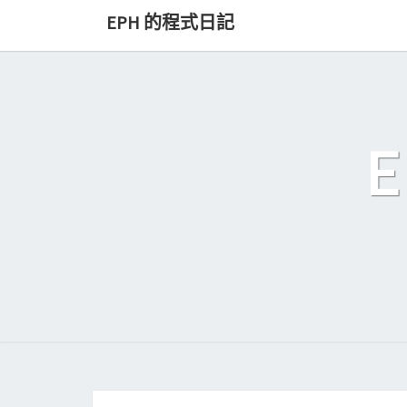
Skip
EPH 的程式日記
to
content