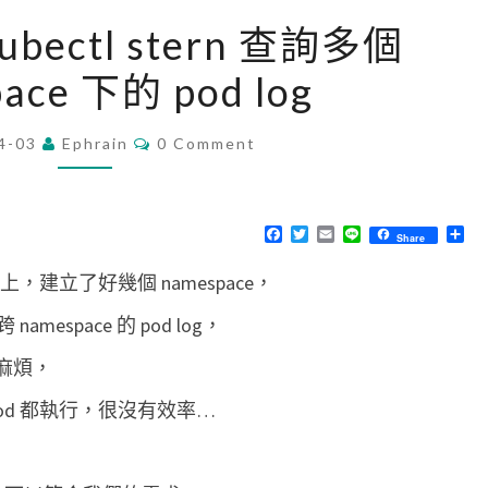
[
kubectl stern 查詢多個
K
ace 下的 pod log
8
S
C
4-03
Ephrain
]
0 Comment
O
M
使
M
用
E
N
F
T
E
L
分
Share
k
T
a
w
m
i
享
S
c
i
a
n
u
集上，建立了好幾個 namespace，
e
t
i
e
b
t
l
b
o
e
space 的 pod log，
o
r
e
k
麻煩，
c
t
 pod 都執行，很沒有效率…
l
s