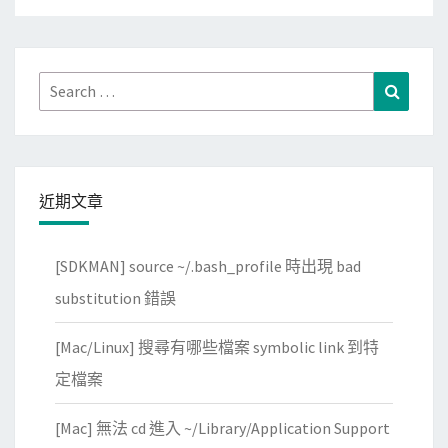
Search
Search
for:
近期文章
[SDKMAN] source ~/.bash_profile 時出現 bad
substitution 錯誤
[Mac/Linux] 搜尋有哪些檔案 symbolic link 到特
定檔案
[Mac] 無法 cd 進入 ~/Library/Application Support