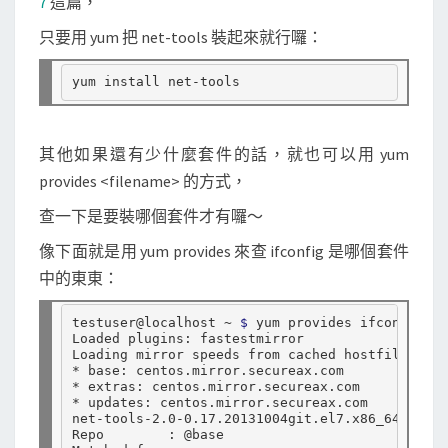
7
這篇，
只要用 yum 把 net-tools 裝起來就行囉：
其他如果還有少什麼套件的話，就也可以用 yum
provides <filename> 的方式，
查一下是要裝哪個套件才有囉～
像下面就是用 yum provides 來查 ifconfig 是哪個套件
中的東東：
testuser@localhost ~ 
$ 
yum provides ifconfig

Loaded plugins: fastestmirror

Loading mirror speeds from cached hostfile

* base: centos.mirror.secureax.com

* extras: centos.mirror.secureax.com

* updates: centos.mirror.secureax.com

net-tools-2.0-0.17.20131004git.el7.x86_64 : Bas
Repo        : @base
