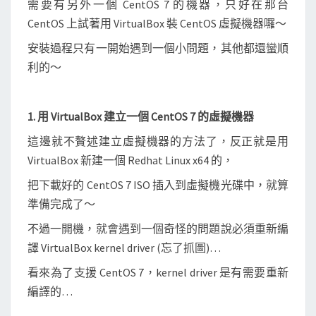
需要有另外一個 CentOS 7 的機器，只好在那台
a
CentOS 上試著用 VirtualBox 裝 CentOS 虛擬機器囉～
l
B
安裝過程只有一開始遇到一個小問題，其他都還蠻順
o
利的～
x
安
1. 用 VirtualBox 建立一個 CentOS 7 的虛擬機器
裝
C
這邊就不贅述建立虛擬機器的方法了，反正就是用
e
VirtualBox 新建一個 Redhat Linux x64 的，
n
把下載好的 CentOS 7 ISO 插入到虛擬機光碟中，就算
t
準備完成了～
O
不過一開機，就會遇到一個奇怪的問題說必須重新編
S
譯 VirtualBox kernel driver (忘了抓圖)…
7
虛
看來為了支援 CentOS 7，kernel driver 是有需要重新
擬
編譯的…
機