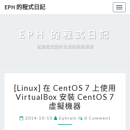
Skip
EPH 的程式日記
Togg
to
navig
content
EPH 的程式日記
記錄程式設計生活的點點滴滴
[
[Linux] 在 CentOS 7 上使用
L
VirtualBox 安裝 CentOS 7
i
虛擬機器
n
u
C
2014-10-10
Ephrain
0 Comment
x
O
M
]