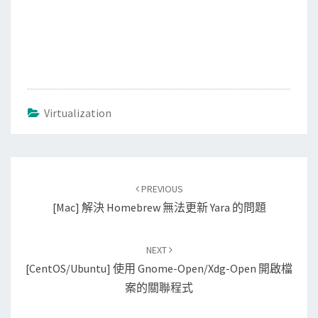
Virtualization
Post
PREVIOUS
navigation
[Mac] 解決 Homebrew 無法更新 Yara 的問題
NEXT
[CentOS/Ubuntu] 使用 Gnome-Open/xdg-Open 開啟檔
案的關聯程式