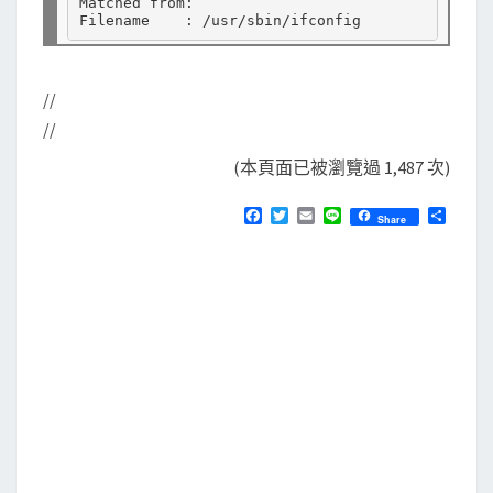
Matched from:

//
//
(本頁面已被瀏覽過 1,487 次)
F
T
E
L
分
Share
a
w
m
i
享
c
i
a
n
e
t
i
e
b
t
l
o
e
o
r
k