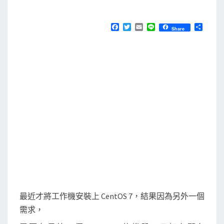
M
E
在
N
C
T
F
T
E
L
分
Share
S
a
w
m
i
享
e
c
i
a
n
e
t
i
e
n
b
t
l
t
o
e
o
r
O
k
S
7
上
使
用
V
i
r
最近才將工作機安裝上 CentOS 7，結果因為另外一個
t
需求，
u