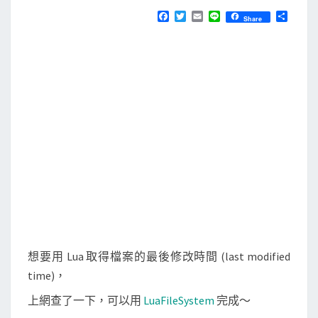
N
T
檔
F
T
E
L
分
Share
S
a
w
m
i
享
案
c
i
a
n
e
t
i
e
的
b
t
l
最
o
e
o
r
後
k
修
改
時
間
想要用 Lua 取得檔案的最後修改時間 (last modified
time)，
上網查了一下，可以用
LuaFileSystem
完成～