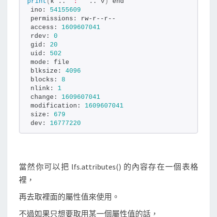
print
(
k .. 
": "
 .. v
)
 end
ino: 
54155609
permissions: rw-r--r--
access: 
1609607041
rdev: 
0
gid: 
20
uid: 
502
mode: file
blksize: 
4096
blocks: 
8
nlink: 
1
change: 
1609607041
modification: 
1609607041
size: 
679
dev: 
16777220
當然你可以把 lfs.attributes() 的內容存在一個表格
裡，
再去取裡面的屬性值來使用。
不過如果只想要取用某一個屬性值的話，