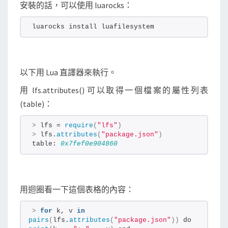
安裝的話，可以使用 luarocks：
luarocks install luafilesystem
以下用 Lua 直譯器來執行。
用 lfs.attributes() 可以取得一個檔案的屬性列表
(table)：
>
 lfs = 
require
(
"lfs"
)
>
 lfs.
attributes
(
"package.json"
)
table: 
0x7fef0e904860
用迴圈看一下這個表格的內容：
>
for
 k, v 
in
pairs
(
lfs.
attributes
(
"package.json"
))
 do 