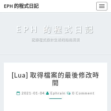
Skip
EPH 的程式日記
Togg
to
navig
content
EPH 的程式日記
記錄程式設計生活的點點滴滴
[
[Lua] 取得檔案的最後修改時
L
間
u
a
C
2021-01-04
Ephrain
0 Comment
]
O
M
取
M
E
得