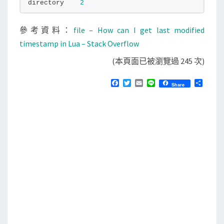
directory    
2
參考資料：
file – How can I get last modified
timestamp in Lua – Stack Overflow
(本頁面已被瀏覽過 245 次)
F
T
E
L
分
Share
a
w
m
i
享
c
i
a
n
e
t
i
e
b
t
l
o
e
o
r
k