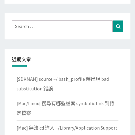
Search
Search
for:
近期文章
[SDKMAN] source ~/.bash_profile 時出現 bad
substitution 錯誤
[Mac/Linux] 搜尋有哪些檔案 symbolic link 到特
定檔案
[Mac] 無法 cd 進入 ~/Library/Application Support