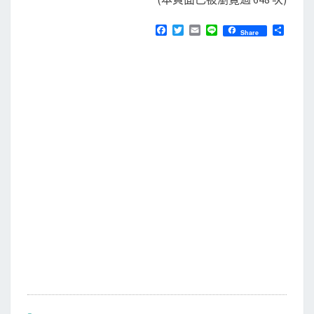
F
T
E
L
分
Share
a
w
m
i
享
c
i
a
n
e
t
i
e
b
t
l
o
e
o
r
k