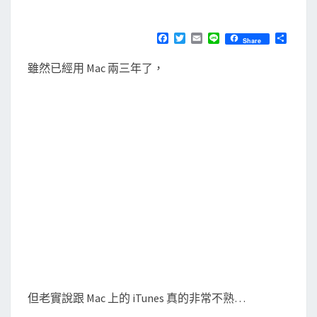
M
E
讓
N
i
T
F
T
E
L
分
Share
S
a
w
m
i
享
T
c
i
a
n
雖然已經用 Mac 兩三年了，
e
t
i
e
u
b
t
l
n
o
e
o
r
e
k
s
自
動
複
製
要
播
放
的
但老實說跟 Mac 上的 iTunes 真的非常不熟…
m