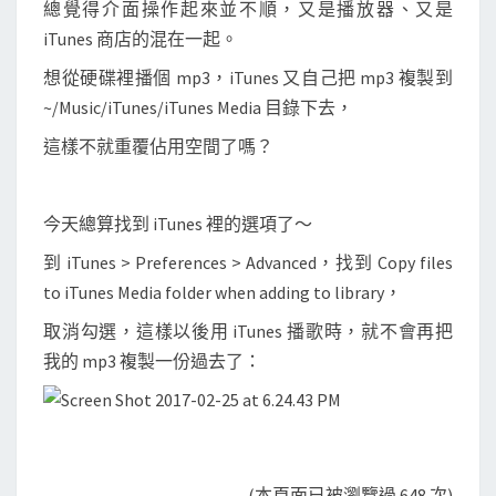
p
總覺得介面操作起來並不順，又是播放器、又是
3
iTunes 商店的混在一起。
到
想從硬碟裡播個 mp3，iTunes 又自己把 mp3 複製到
i
~/Music/iTunes/iTunes Media 目錄下去，
T
這樣不就重覆佔用空間了嗎？
u
n
e
今天總算找到 iTunes 裡的選項了～
s
到 iTunes > Preferences > Advanced，找到 Copy files
M
to iTunes Media folder when adding to library，
e
取消勾選，這樣以後用 iTunes 播歌時，就不會再把
d
我的 mp3 複製一份過去了：
i
a
目
錄
下
(本頁面已被瀏覽過 648 次)