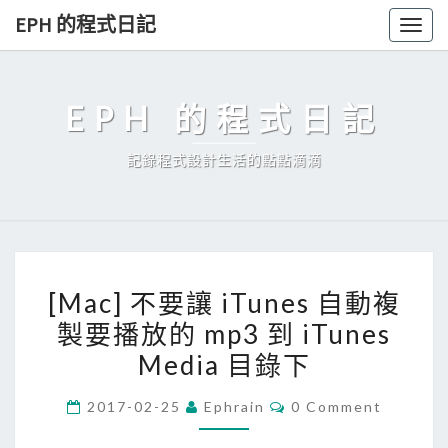
Skip
EPH 的程式日記
Togg
to
navig
content
EPH 的程式日記
記錄程式設計生活的點點滴滴
[
[Mac] 不要讓 iTunes 自動複
M
製要播放的 mp3 到 iTunes
a
Media 目錄下
c
]
C
2017-02-25
Ephrain
0 Comment
不
O
M
要