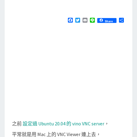
用
M
E
指
N
令
T
F
T
E
L
分
Share
S
a
w
m
i
享
打
c
i
a
n
e
t
i
e
開
b
t
l
M
o
e
o
r
i
k
c
r
o
s
o
f
t
R
之前
設定過 Ubuntu 20.04 的 vino VNC server
，
e
平常就是用 Mac 上的 VNC Viewer 連上去，
m