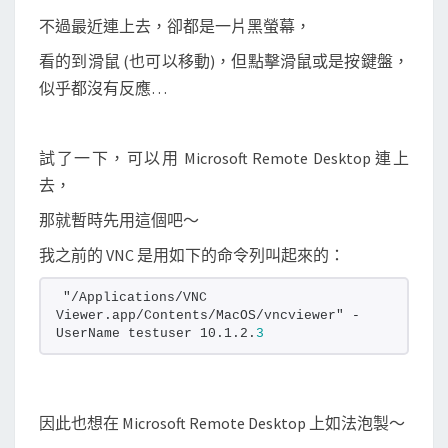
o
不過最近連上去，卻都是一片黑螢幕，
t
看的到滑鼠 (也可以移動)，但點擊滑鼠或是按鍵盤，
e
似乎都沒有反應…
D
e
s
試了一下，可以用 Microsoft Remote Desktop 連上
k
去，
t
那就暫時先用這個吧～
o
我之前的 VNC 是用如下的命令列叫起來的：
p
連
"/Applications/VNC 
上
Viewer.app/Contents/MacOS/vncviewer" -
UserName testuser 10.1.2.
3
指
定
的
因此也想在 Microsoft Remote Desktop 上如法泡製～
遠