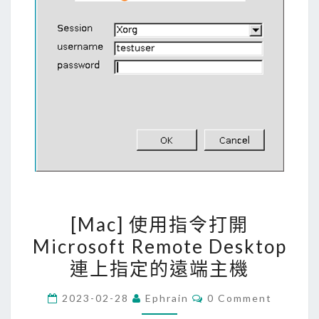
[
[Mac] 使用指令打開
M
Microsoft Remote Desktop
a
連上指定的遠端主機
c
]
C
2023-02-28
Ephrain
0 Comment
使
O
M