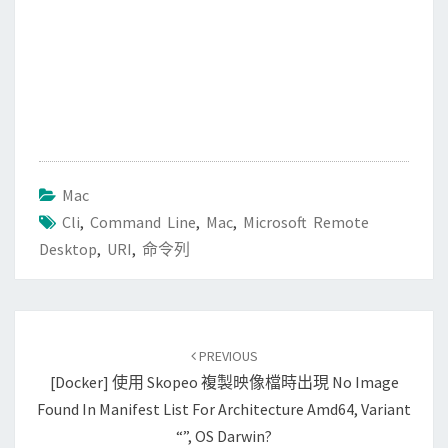
Mac
Cli
,
Command Line
,
Mac
,
Microsoft Remote
Desktop
,
URI
,
命令列
Post
PREVIOUS
navigation
[Docker] 使用 Skopeo 複製映像檔時出現 No Image
Found In Manifest List For Architecture Amd64, Variant
“”, OS Darwin?