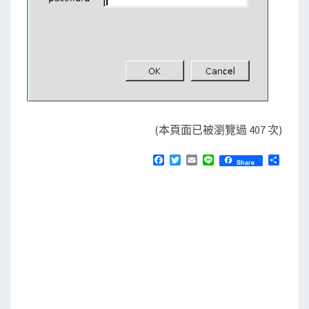
(本頁面已被瀏覽過 407 次)
F
T
E
L
分
Share
a
w
m
i
享
c
i
a
n
e
t
i
e
b
t
l
o
e
o
r
k