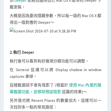
到
Deeper
官網找適用自己 Mac OS X 版本的 Deeper 下
些
載安裝，
隱
藏
大概是因為要改隱藏參數，所以每一版的 Mac OS X 都
參
得出一版對應的 Deeper～
數
(
如
截
2. 執行 Deeper
圖
執行後可以看到有好幾項分類功能可以調整，
陰
影
在 General 這邊可以將 Display shadow in window
)
captures 拿掉，
這樣截圖就不會有陰影了 (相當於
使用 Mac 內建的螢
幕截圖功能，並移除預設陰影
這篇的效果)～
另外我也將 Recent Places 的數量加大，這樣可以一
次找到多一點的常見路徑：