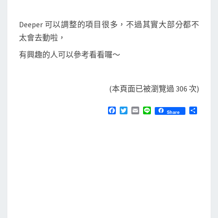
Deeper 可以調整的項目很多，不過其實大部分都不
太會去動啦，
有興趣的人可以參考看看囉～
(本頁面已被瀏覽過 306 次)
F
T
E
L
分
Share
a
w
m
i
享
c
i
a
n
e
t
i
e
b
t
l
o
e
o
r
k