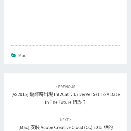
Mac
Post
PREVIOUS
navigation
[VS2015] 編譯時出現 Inf2Cat：DriverVer Set To A Date
In The Future 錯誤？
NEXT
[Mac] 安裝 Adobe Creative Cloud (CC) 2015 版的