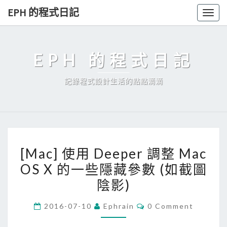
Skip
EPH 的程式日記
Togg
to
navig
content
EPH 的程式日記
記錄程式設計生活的點點滴滴
[
[Mac] 使用 Deeper 調整 Mac
M
OS X 的一些隱藏參數 (如截圖
a
陰影)
c
]
C
2016-07-10
Ephrain
0 Comment
使
O
M
用