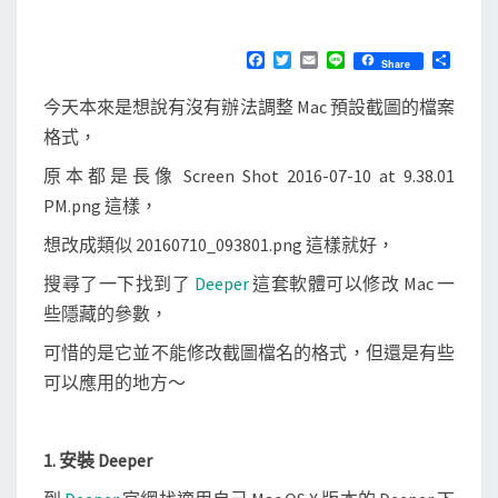
M
E
D
N
e
T
F
T
E
L
分
Share
S
a
w
m
i
享
e
c
i
a
n
今天本來是想說有沒有辦法調整 Mac 預設截圖的檔案
e
t
i
e
p
b
t
l
格式，
e
o
e
o
r
r
原本都是長像 Screen Shot 2016-07-10 at 9.38.01
k
調
PM.png 這樣，
整
想改成類似 20160710_093801.png 這樣就好，
M
搜尋了一下找到了
Deeper
這套軟體可以修改 Mac 一
a
些隱藏的參數，
c
可惜的是它並不能修改截圖檔名的格式，但還是有些
O
可以應用的地方～
S
X
的
1. 安裝 Deeper
一