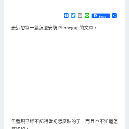
M
E
P
N
a
T
F
T
E
L
分
Share
S
a
w
m
i
享
r
c
i
a
n
最近想寫一篇怎麼安裝 Phonegap 的文章，
e
t
i
e
a
b
t
l
l
o
e
o
r
l
k
e
l
s
D
e
s
k
t
o
但發現已經不記得當初怎麼裝的了，而且也不知道怎
p