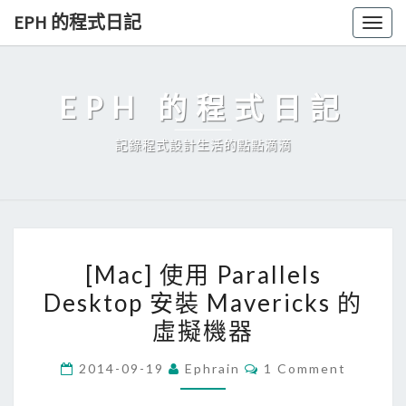
Skip
EPH 的程式日記
Togg
to
navig
content
EPH 的程式日記
記錄程式設計生活的點點滴滴
[
[Mac] 使用 Parallels
M
Desktop 安裝 Mavericks 的
a
虛擬機器
c
]
C
2014-09-19
Ephrain
1 Comment
使
O
M
用