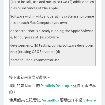
(iii) to install, use and run up to two (2) additional co
pies or instances of the Apple
Software within virtual operating system environme
nts on each Mac Computer you own
or control that is already running the Apple Softwar
e, for purposes of: (a) software
development; (b) testing during software developm
ent; (c) using OS X Server; or (d)
personal, non-commercial use.
接下來就來實際安裝吧～
我用的是 Mac 上的
Parallels Desktop
，這是同事推薦
的，
使用起來也確實比
VirtualBox
要穩定 (不過
VMware