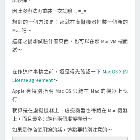
麼移掉，
安
裝
因此沒辦法再重裝一次試驗… =_=
M
想到的一個方法是：那就在虛擬機器裡裝一個新的
a
Mac 吧～
v
這樣之後想試驗什麼東西，也可以在那 Mac VM 裡面
e
試～
r
i
c
在作這件事情之前，還是得先確認一下
Mac OS X 的
k
License agreement
～
s
Apple 有特別指明 Mac OS 只能在 Mac 的機器上執
的
行，
虛
就算是在虛擬機器上，虛擬機器也得跑在 Mac 機器
擬
上，而且最多只能有兩個虛擬機器～
機
器
如果是作商業用途的話，這點要特別注意的～