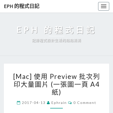
Skip
EPH 的程式日記
Togg
to
navig
content
EPH 的程式日記
記錄程式設計生活的點點滴滴
[
[Mac] 使用 Preview 批次列
M
印大量圖片 (一張圖一頁 A4
a
紙)
c
]
C
2017-04-13
Ephrain
0 Comment
使
O
M
用