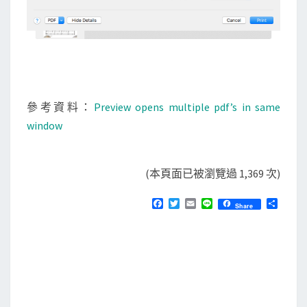
參考資料：
Preview opens multiple pdf’s in same
window
(本頁面已被瀏覽過 1,369 次)
F
T
E
L
分
Share
a
w
m
i
享
c
i
a
n
e
t
i
e
b
t
l
o
e
o
r
k