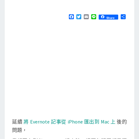
M
E
P
N
r
T
F
T
E
L
分
Share
S
a
w
m
i
享
e
c
i
a
n
e
t
i
e
v
b
t
l
i
o
e
o
r
e
k
w
批
次
列
印
大
量
圖
延續
將 Evernote 記事從 iPhone 匯出到 Mac 上
後的
片
問題，
(