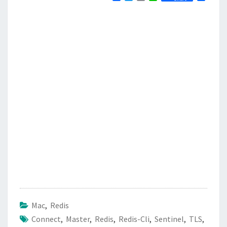
a
w
m
i
享
c
i
a
n
e
t
i
e
b
t
l
o
e
o
r
k
Mac
,
Redis
Connect
,
Master
,
Redis
,
Redis-Cli
,
Sentinel
,
TLS
,