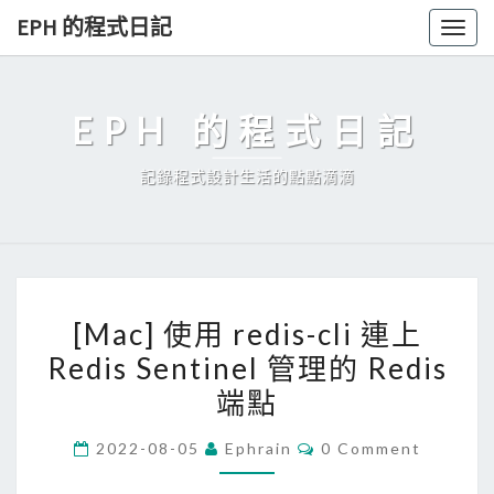
Skip
EPH 的程式日記
Togg
to
navig
content
EPH 的程式日記
記錄程式設計生活的點點滴滴
[
[Mac] 使用 redis-cli 連上
M
Redis Sentinel 管理的 Redis
a
端點
c
]
C
2022-08-05
Ephrain
0 Comment
使
O
M
用