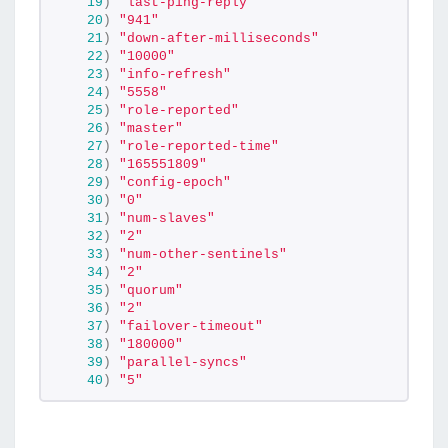
19
)
"last-ping-reply"
20
)
"941"
21
)
"down-after-milliseconds"
22
)
"10000"
23
)
"info-refresh"
24
)
"5558"
25
)
"role-reported"
26
)
"master"
27
)
"role-reported-time"
28
)
"165551809"
29
)
"config-epoch"
30
)
"0"
31
)
"num-slaves"
32
)
"2"
33
)
"num-other-sentinels"
34
)
"2"
35
)
"quorum"
36
)
"2"
37
)
"failover-timeout"
38
)
"180000"
39
)
"parallel-syncs"
40
)
"5"