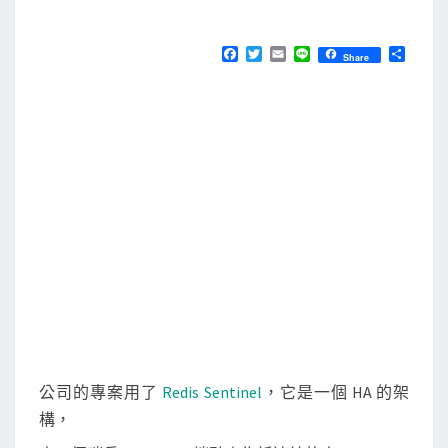
M
E
r
N
e
T
F
T
E
L
分
Share
S
a
w
m
i
享
d
c
i
a
n
e
t
i
e
i
b
t
l
s
o
e
o
r
-
k
c
l
i
連
上
R
e
d
公司的專案用了
Redis Sentinel
，它是一個 HA 的架
i
構，
s