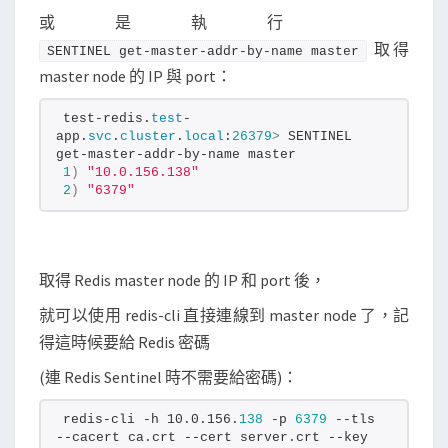
或是執行
取得
SENTINEL get-master-addr-by-name master
master node 的 IP 與 port：
test-redis.
test
-
app.
svc
.
cluster
.
local
:
26379
>
 SENTINEL 
get-master-addr-by-name master
1
)
"10.0.156.138"
2
)
"6379"
取得 Redis master node 的 IP 和 port 後，
就可以使用 redis-cli 直接連線到 master node 了，記
得這時候要給 Redis 密碼
(連 Redis Sentinel 時不需要給密碼)：
redis-cli -h 10.0.156.
138
 -p 
6379
 --tls 
--cacert ca.crt --cert server.crt --key 