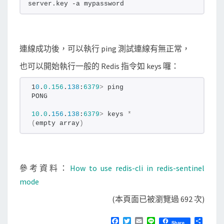
server.key -a mypassword
連線成功後，可以執行 ping 測試連線有無正常，
也可以開始執行一般的 Redis 指令如 keys 囉：
1
0
.
0.156
.
138
:
6379
>
 ping
PONG
10.0
.
156
.
138
:
6379
>
 keys 
*
(
empty array
)
參考資料：
How to use redis-cli in redis-sentinel
mode
(本頁面已被瀏覽過 692 次)
F
T
E
L
分
Share