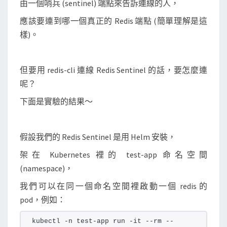
由一個哨兵 (sentinel) 端點來告訴連線的人，
S
e
應該要連到哪一個真正的 Redis 端點 (簡單理解是這
n
樣)。
t
i
但要用 redis-cli 連線 Redis Sentinel 的話，要怎麼連
n
呢？
e
l
下面是實驗的結果～
管
理
假設我們的 Redis Sentinel 是用 Helm 安裝，
的
R
架在 Kubernetes 裡的 test-app 命名空間
e
(namespace)，
d
我們可以在同一個命名空間裡啟動一個 redis 的
i
pod，例如：
s
端
kubectl -n test-app run -it --rm --