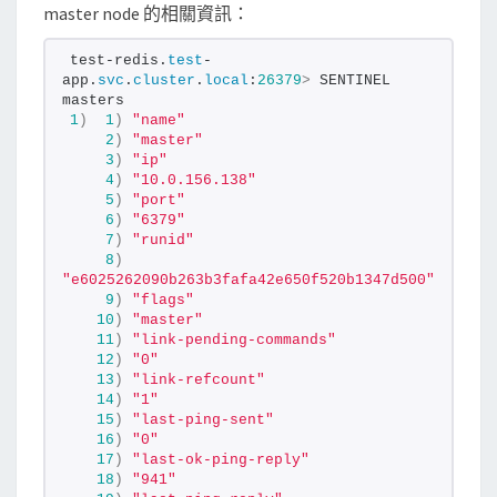
master node 的相關資訊：
test-redis.
test
-
app.
svc
.
cluster
.
local
:
26379
>
 SENTINEL 
masters
1
)
1
)
"name"
2
)
"master"
3
)
"ip"
4
)
"10.0.156.138"
5
)
"port"
6
)
"6379"
7
)
"runid"
8
)
"e6025262090b263b3fafa42e650f520b1347d500"
9
)
"flags"
10
)
"master"
11
)
"link-pending-commands"
12
)
"0"
13
)
"link-refcount"
14
)
"1"
15
)
"last-ping-sent"
16
)
"0"
17
)
"last-ok-ping-reply"
18
)
"941"