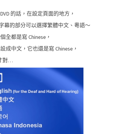
確
DVD 的話，在設定頁面的地方，
的
音
字幕的部分可以選擇繁體中文、粵語～
訊
幾個全都是寫 Chinese，
/
設語言設成中文，它也還是寫 Chinese，
字
幕
 才對…
軌
，
讓
W
i
n
X
D