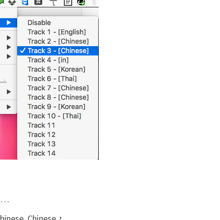
瞧…
ese, Chinese，