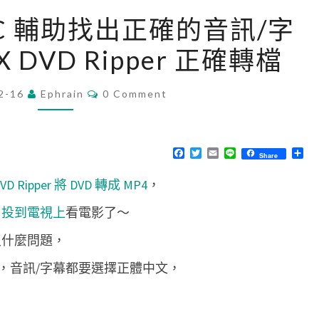
[
VLC 輔助找出正確的音訊/字
M
 DVD Ripper 正確轉檔
a
c
C
2-16
Ephrain
]
0 Comment
O
M
使
M
用
E
N
F
T
E
L
分
Share
V
T
a
w
m
i
享
S
c
i
a
n
L
VD Ripper 將 DVD 轉成 MP4
，
e
t
i
e
b
t
l
C
o
e
ast 投到電視上
看電影了～
o
r
輔
k
沒什麼問題，
助
找
，音訊/字幕都要選擇正體中文，
出
正