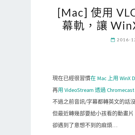
[Mac] 使用 
幕軌，讓 WinX
2016-1
現在已經很習慣
在 Mac 上用 WinX D
再
用 VideoStream 透過 Chromec
不過之前音訊/字幕都轉英文的話
但最近轉幾部要給小孩看的動畫片
卻遇到了意想不到的麻煩…