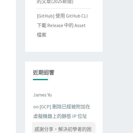
的文章(2025新版)
[GitHub] 使用 GitHub CLI
下載 Release 中的 Asset
檔案
近期迴響
James Yu
on
[GCP] 刪除已經被附加在
虛擬機器上的靜態 IP 位址
感謝分享，解決初學者的困