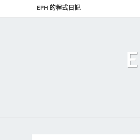
Skip
EPH 的程式日記
to
content