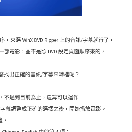
V
D
R
i
來選 WinX DVD Ripper 上的音訊/字幕就行了，
p
p
部電影，並不是照 DVD 設定頁面順序來的，
e
r
怎麼找出正確的音訊/字幕來轉檔呢？
正
確
轉
，不過到目前為止，還算可以運作…
檔
將音訊/字幕調整成正確的選擇之後，開始播放電影。
那邊，
 Chinese, English 中的第 4 項：