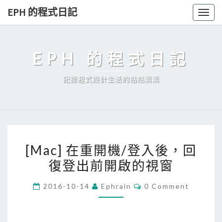
Skip
EPH 的程式日記
Togg
to
navig
content
EPH 的程式日記
記錄程式設計生活的點點滴滴
[
[Mac] 在重開機/登入後，回
M
復登出前開啟的視窗
a
c
C
2016-10-14
Ephrain
0 Comment
]
O
M
在
M
E
重