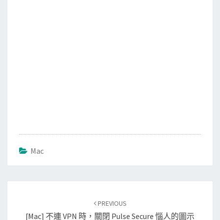
k
Mac
Post
PREVIOUS
navigation
[Mac] 不連 VPN 時，關閉 Pulse Secure 惱人的圖示