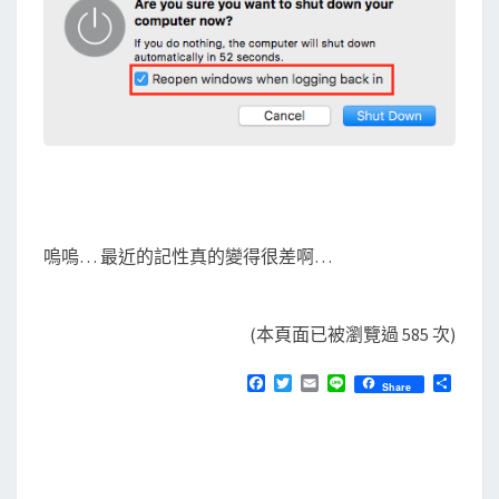
嗚嗚… 最近的記性真的變得很差啊…
(本頁面已被瀏覽過 585 次)
F
T
E
L
分
Share
a
w
m
i
享
c
i
a
n
e
t
i
e
b
t
l
o
e
o
r