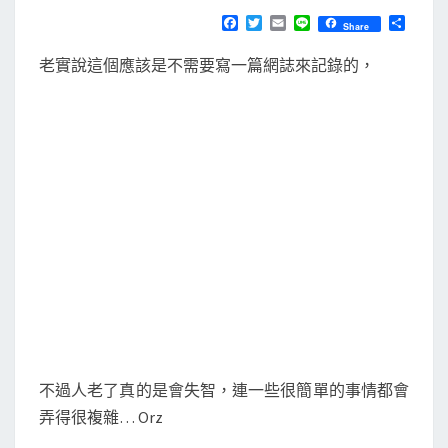
N
T
開
F
T
E
L
分
Share
S
a
w
m
i
享
機
c
i
a
n
老實說這個應該是不需要寫一篇網誌來記錄的，
e
t
i
e
/
b
t
l
登
o
e
o
r
入
k
後
，
回
復
登
出
前
開
啟
不過人老了真的是會失智，連一些很簡單的事情都會
的
弄得很複雜… Orz
視