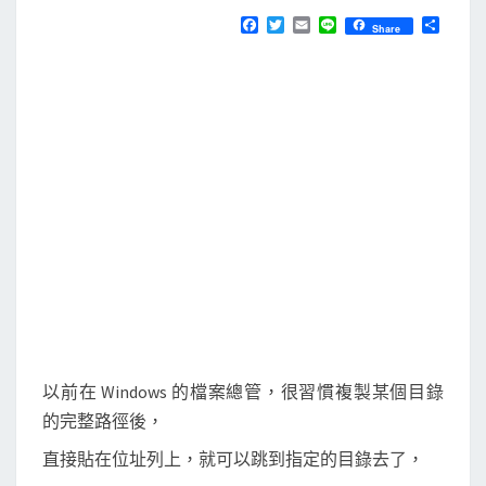
N
T
i
F
T
E
L
分
Share
S
a
w
m
i
享
n
c
i
a
n
e
t
i
e
d
b
t
l
e
o
e
o
r
r
k
中
快
速
複
製
路
徑
、
以前在 Windows 的檔案總管，很習慣複製某個目錄
開
的完整路徑後，
啟
直接貼在位址列上，就可以跳到指定的目錄去了，
指