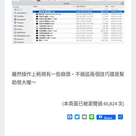
雖然操作上稍微有一些麻煩，不過這兩個技巧還是幫
助很大喔～
(本頁面已被瀏覽過 60,824 次)
F
T
E
L
分
Share
a
w
m
i
享
c
i
a
n
e
t
i
e