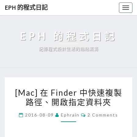
Skip
EPH 的程式日記
Togg
to
navig
content
EPH 的程式日記
記錄程式設計生活的點點滴滴
[
[Mac] 在 Finder 中快速複製
M
路徑、開啟指定資料夾
a
c
C
2016-08-09
Ephrain
2 Comments
]
O
M
在
M
E
F