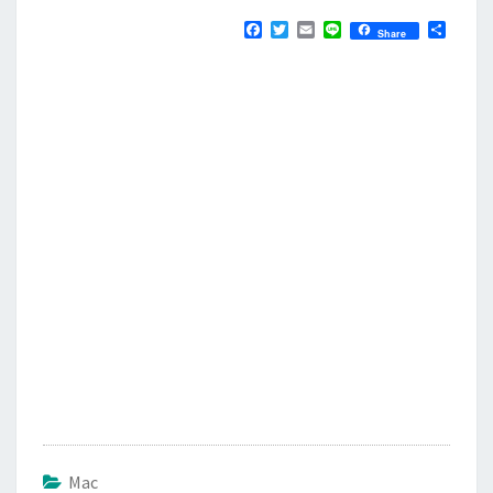
F
T
E
L
分
Share
a
w
m
i
享
c
i
a
n
e
t
i
e
b
t
l
o
e
o
r
k
Mac