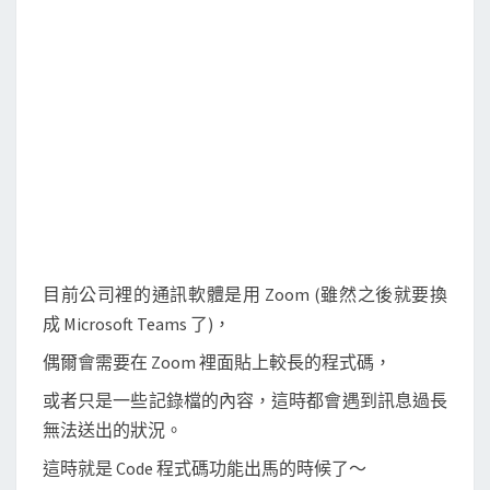
裡
o
e
o
r
面
k
貼
上
較
長
的
程
式
碼
目前公司裡的通訊軟體是用 Zoom (雖然之後就要換
或
成 Microsoft Teams 了)，
文
偶爾會需要在 Zoom 裡面貼上較長的程式碼，
章
或者只是一些記錄檔的內容，這時都會遇到訊息過長
無法送出的狀況。
這時就是 Code 程式碼功能出馬的時候了～