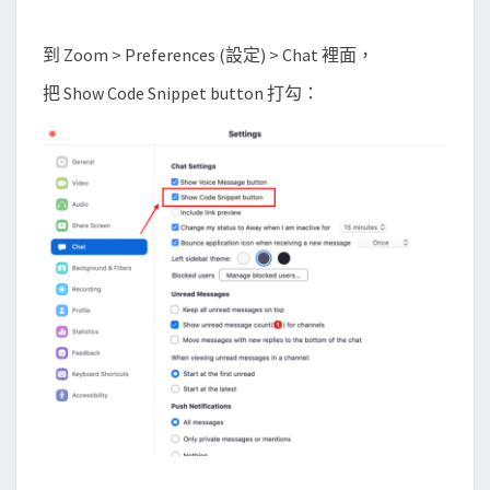
到 Zoom > Preferences (設定) > Chat 裡面，
把 Show Code Snippet button 打勾：