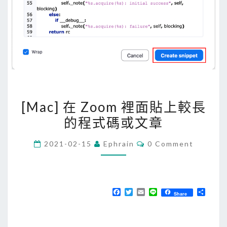
[
[Mac] 在 Zoom 裡面貼上較長
M
的程式碼或文章
a
c
C
2021-02-15
Ephrain
0 Comment
]
O
M
在
M
E
Z
N
T
o
F
T
E
L
分
Share
S
a
w
m
i
享
o
c
i
a
n
e
t
i
e
m
b
t
l