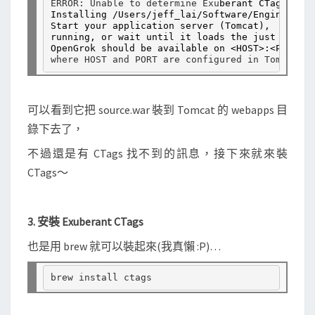
ERROR: Unable to determine Exu
berant CTags comm
Installing /Users/jeff_lai/Software/Engineering
Start your application server (Tomcat),  if it 
running, or wait until it loads the just instal
OpenGrok should be available on <HOST>:<PO
RT>/s
可以看到它把 source.war 裝到 Tomcat 的 webapps 目
錄下去了，
不過還是有 CTags 找不到的訊息，接下來就來裝
CTags～
3. 安裝 Exuberant CTags
也是用 brew 就可以裝起來(我真懶 :P)…