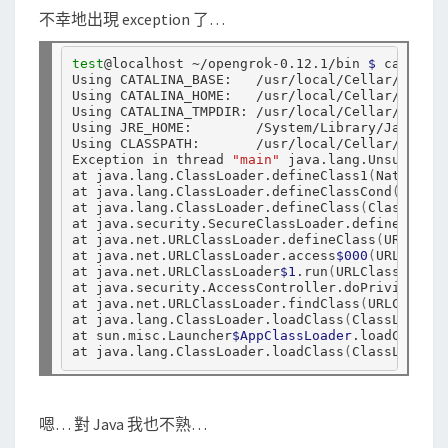
不幸地出現 exception 了…
test
@localhost ~/opengrok-0.12.1/bin 
$ 
catalina
Using CATALINA_BASE:   /usr/local/Cellar/tomcat
Using CATALINA_HOME:   /usr/local/Cellar/tomcat
Using CATALINA_TMPDIR: /usr/local/Cellar/tomcat
Using JRE_HOME:        /System/Library/Java/Jav
Using CLASSPATH:       /usr/local/Cellar/tomcat
Exception in thread 
"main"
 java.lang.Unsupporte
at java.lang.ClassLoader.defineClass1
(
Native Me
at java.lang.ClassLoader.defineClassCond
(
ClassL
at java.lang.ClassLoader.defineClass
(
ClassLoade
at java.security.SecureClassLoader.defineClass
(
at java.net.URLClassLoader.defineClass
(
URLClass
at java.net.URLClassLoader.access
$000
(
URLClassL
at java.net.URLClassLoader
$1
.run
(
URLClassLoader
at java.security.AccessController.doPrivileged
(
at java.net.URLClassLoader.findClass
(
URLClassLo
at java.lang.ClassLoader.loadClass
(
ClassLoader.
at sun.misc.Launcher
$AppClassLoader
.loadClass
(
L
at java.lang.ClassLoader.loadClass
(
ClassLoader.
嗯… 對 Java 我也不熟…