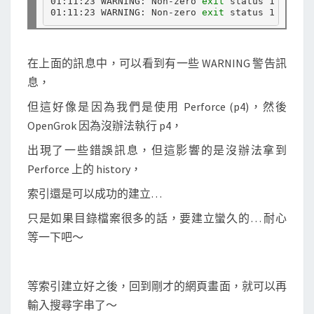
01:11:23 WARNING: Non-zero 
exit 
status 1 from 
c
01:11:23 WARNING: Non-zero 
exit 
status 1 from 
c
在上面的訊息中，可以看到有一些 WARNING 警告訊
息，
但這好像是因為我們是使用 Perforce (p4)，然後
OpenGrok 因為沒辦法執行 p4，
出現了一些錯誤訊息，但這影響的是沒辦法拿到
Perforce 上的 history，
索引還是可以成功的建立…
只是如果目錄檔案很多的話，要建立蠻久的… 耐心
等一下吧～
等索引建立好之後，回到剛才的網頁畫面，就可以再
輸入搜尋字串了～