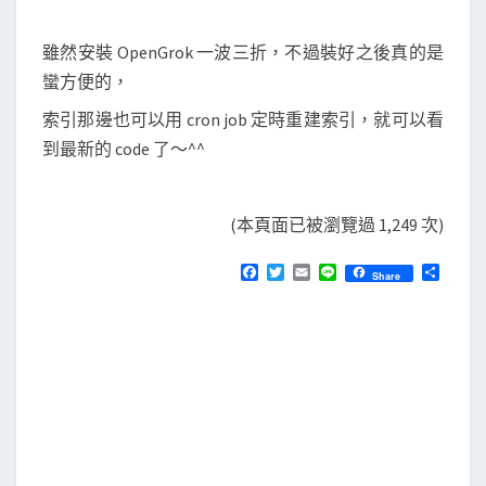
雖然安裝 OpenGrok 一波三折，不過裝好之後真的是
蠻方便的，
索引那邊也可以用 cron job 定時重建索引，就可以看
到最新的 code 了～^^
(本頁面已被瀏覽過 1,249 次)
F
T
E
L
分
Share
a
w
m
i
享
c
i
a
n
e
t
i
e
b
t
l
o
e
o
r
k