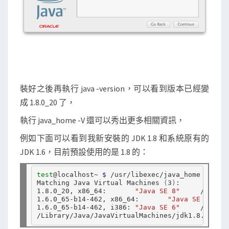
裝好之後再執行 java -version，可以看到版本已經變
成 1.8.0_20 了，
執行 java_home -V 還可以秀出更多相關資訊，
例如下面可以看到我新安裝的 JDK 1.8 和系統原有的
JDK 1.6，目前預設使用的是 1.8 的：
test
@localhost~ 
$ 
/usr/libexec/java_home -V

Matching Java Virtual Machines 
(
3
)
:

1.8.0_20, x86_64:	
"Java SE 8"
	/Library/Java/JavaVirtualMachines/jdk1.8.0_20.jdk/Contents/Home

1.6.0_65-b14-462, x86_64:	
"Java SE 6"
	/System/Library/Java/JavaVirtualMachines/1.6.0.jdk/
1.6.0_65-b14-462, i386:	
"Java SE 6"
	/System/Library/Java/JavaVirtualMachines/1.6.0.jdk/Contents/Home
