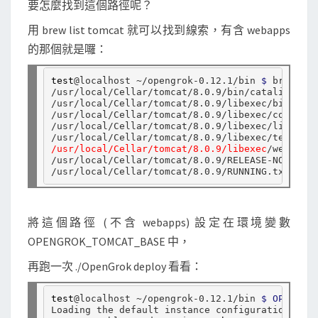
要怎麼找到這個路徑呢？
用 brew list tomcat 就可以找到線索，有含 webapps
的那個就是囉：
test
@localhost ~/opengrok-0.12.1/bin 
$ 
brew lis
/usr/local/Cellar/tomcat/8.0.9/bin/catalina

/usr/local/Cellar/tomcat/8.0.9/libexec/bin/ 
(
15
/usr/local/Cellar/tomcat/8.0.9/libexec/conf/ 
(
7
/usr/local/Cellar/tomcat/8.0.9/libexec/lib/ 
(
25
/usr/local/Cellar/tomcat/8.0.9/libexec
/webapps/
/usr/local/Cellar/tomcat/8.0.9/RELEASE-NOTES

將這個路徑 (不含 webapps) 設定在環境變數
OPENGROK_TOMCAT_BASE 中，
再跑一次 ./OpenGrok deploy 看看：
test
@localhost ~/opengrok-0.12.1/bin 
$ OPENGROK
Loading the default instance configuration ...
