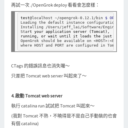
再試一次 ./OpenGrok deploy 看看會怎麼樣：
test
@localhost ~/opengrok-0.12.1/bin 
$ OPENGROK
Loading the default instance configuration ...

Installing /Users/jeff_lai/Software/Engineering
Sta
rt your application server (Tomcat),  if it 
running, or wait until it loads the just instal
OpenGrok should be available on <HOST>:<PORT>/s
CTags 的錯誤訊息也消失囉～
只差把 Tomcat web server 叫起來了～
4. 啟動 Tomcat web server
執行 catalina run 試試把 Tomcat 叫起來～
(我對 Tomcat 不熟，不曉得是不是自己手動裝的也會
有個 catalina)