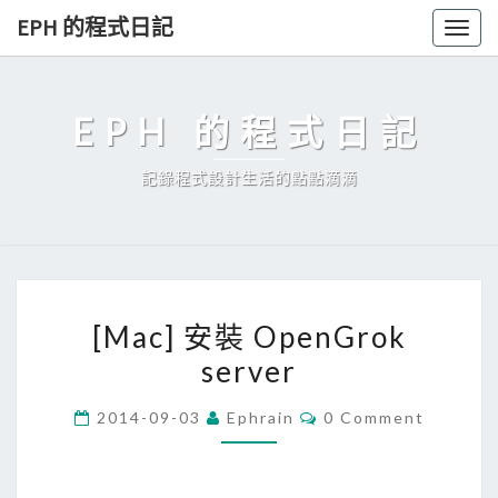
Skip
EPH 的程式日記
Togg
to
navig
content
EPH 的程式日記
記錄程式設計生活的點點滴滴
[
[Mac] 安裝 OpenGrok
M
server
a
c
C
2014-09-03
Ephrain
0 Comment
]
O
M
安
M
E
裝