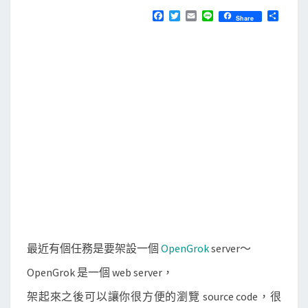
N
T
O
F
T
E
L
分
Share
S
a
w
m
i
享
p
c
i
a
n
e
t
i
e
e
b
t
l
n
o
e
o
r
G
k
r
o
k
s
e
r
v
e
最近有個任務是要架設一個
OpenGrok
server～
r
OpenGrok 是一個 web server，
架起來之後可以讓你很方便的瀏覽 source code，很