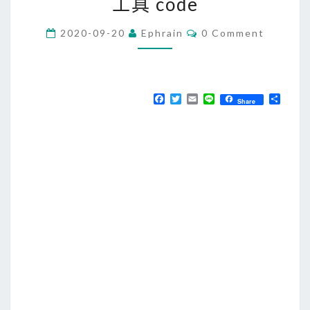
工具 code
a
c
C
2020-09-20
Ephrain
0 Comment
]
O
M
安
M
E
裝
N
T
V
F
T
E
L
分
Share
S
a
w
m
i
享
S
c
i
a
n
e
t
i
e
C
b
t
l
o
o
e
o
r
d
k
e
的
命
令
列
工
具