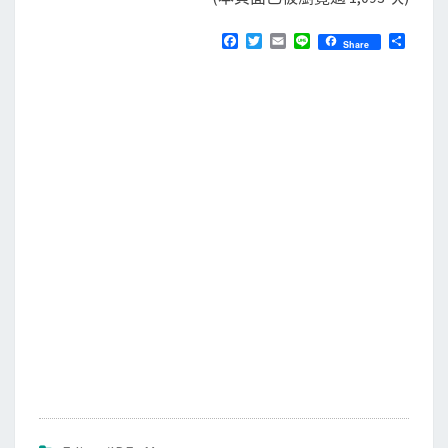
F
T
E
L
分
Share
a
w
m
i
享
c
i
a
n
e
t
i
e
b
t
l
o
e
o
r
k