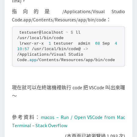
link)，
指向的是 /Applications/Visual Studio
Code.app/Contents/Resources/app/bin/code：
testuser@localhost 
~
$
 ll 
/usr/local/bin/code
lrwxr-xr-x  
1
 testuser  admin  
68
 Sep  
4
10
:
57
 /usr/local/bin/code@ -
>
/Applications/Visual Studio 
Code.
app
/Contents/Resources/app/bin/code
現在就可以在終端機裡執行 code 把 VSCode 叫出來囉
～
參考資料：
macos – Run / Open VSCode from Mac
Terminal – Stack Overflow
(本頁面已被瀏覽過 1,093 次)