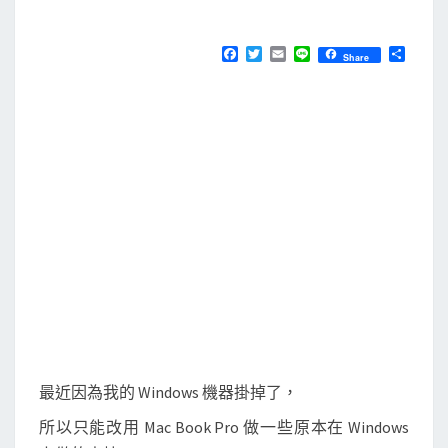
M
E
x
N
c
T
F
T
E
L
分
Share
S
a
w
m
i
享
e
c
i
a
n
e
t
i
e
l
b
t
l
複
o
e
o
r
製
k
表
格
到
O
u
t
l
o
最近因為我的 Windows 機器掛掉了，
o
所以只能改用 Mac Book Pro 做一些原本在 Windows
k