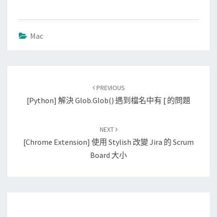
Mac
Post
PREVIOUS
navigation
[Python] 解決 Glob.glob() 遇到檔名中有 [ 的問題
NEXT
[Chrome Extension] 使用 Stylish 改變 Jira 的 Scrum
Board 大小