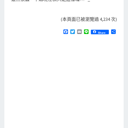
(本頁面已被瀏覽過 4,234 次)
F
T
E
L
分
Share
a
w
m
i
享
c
i
a
n
e
t
i
e
b
t
l
o
e
o
r
k