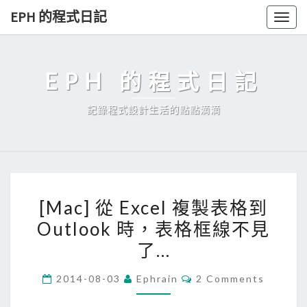
Skip
EPH 的程式日記
Togg
to
navig
content
EPH 的程式日記
記錄程式設計生活的點點滴滴
[
[Mac] 從 Excel 複製表格到
M
Outlook 時，表格框線不見
a
了…
c
]
C
2014-08-03
Ephrain
2 Comments
從
O
M
E