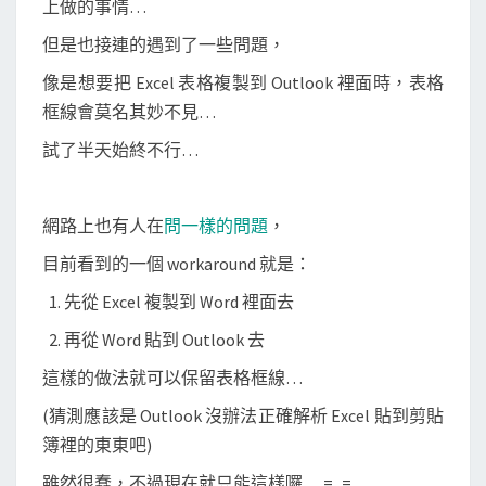
上做的事情…
時
，
但是也接連的遇到了一些問題，
表
像是想要把 Excel 表格複製到 Outlook 裡面時，表格
格
框線會莫名其妙不見…
框
試了半天始終不行…
線
不
見
網路上也有人在
問一樣的問題
，
了
目前看到的一個 workaround 就是：
…
1. 先從 Excel 複製到 Word 裡面去
2. 再從 Word 貼到 Outlook 去
這樣的做法就可以保留表格框線…
(猜測應該是 Outlook 沒辦法正確解析 Excel 貼到剪貼
簿裡的東東吧)
雖然很蠢，不過現在就只能這樣囉… =_=