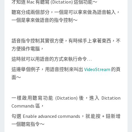
才知道 Mac 有聽寫 (Dictation) 這個功能～
自
動
聽寫分成兩個部分，一個是可以拿來做為語音輸入，
開
一個是拿來做語音的指令控制～
啟
V
語音指令控制其實很方便，有時候手上拿著東西，不
i
方便操作電腦，
d
e
這時就可以用語音的方式來執行命令…
o
這邊舉個例子，用語音控制來叫出
VideoStream
的頁
S
面～
t
r
e
一樣啟用聽寫功能 (Dictation) 後，進入 Dictation
a
Commands 區，
m
勾選 Enable advanced commands，就能按 + 鈕新增
一個聽寫指令～