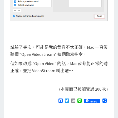
試驗了幾次，可能是我的發音不太正確，Mac 一直沒
聽懂 “Open Videostream” 這個聽寫指令，
但如果改成 “Open Video” 的話，Mac 就都能正常的聽
正確，並把 VideoStream 叫出囉～
(本頁面已被瀏覽過 206 次)
F
T
E
L
分
Share
a
w
m
i
享
c
i
a
n
e
t
i
e
b
t
l