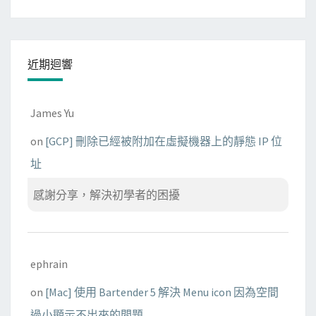
近期迴響
James Yu
on
[GCP] 刪除已經被附加在虛擬機器上的靜態 IP 位
址
感謝分享，解決初學者的困擾
ephrain
on
[Mac] 使用 Bartender 5 解決 Menu icon 因為空間
過小顯示不出來的問題