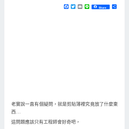
N
T
M
F
T
E
L
分
Share
S
a
w
m
i
享
a
c
i
a
n
e
t
i
e
c
b
t
l
剪
o
e
o
r
貼
k
簿
中
的
內
容
與
格
式
老實說一直有個疑問，就是剪貼簿裡究竟放了什麼東
西…
這問題應該只有工程師會好奇吧，