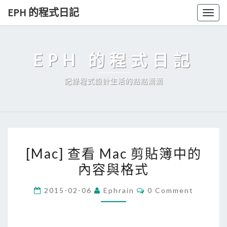
Skip
EPH 的程式日記
Togg
to
navig
content
EPH 的程式日記
記錄程式設計生活的點點滴滴
[
[Mac] 查看 Mac 剪貼簿中的
M
內容與格式
a
c
C
2015-02-06
Ephrain
0 Comment
]
O
M
查
M
E
看