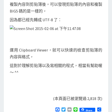
複製內容到剪貼簿後，可以發現剪貼簿的內容和複製
BIG5 碼的是一樣的，
因為都已經先轉成 UTF-8 了：
運用 Clipboard Viewer，就可以快速的檢查剪貼簿的
內容與格式，
這對於理解剪貼簿以及寫相關的程式，相當有幫助喔
～ ^^
(本頁面已被瀏覽過 2,818 次)
F
T
E
L
分
Share