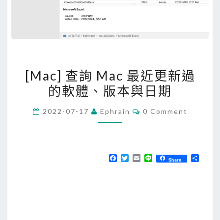
[
[Mac] 查詢 Mac 最近更新過
M
的軟體、版本與日期
a
c
C
2022-07-17
Ephrain
0 Comment
]
O
M
查
M
E
詢
N
T
M
F
T
E
L
分
Share
S
a
w
m
i
享
a
c
i
a
n
e
t
i
e
c
b
t
l
最
o
e
o
r
近
k