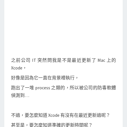
更
新
過
的
軟
體
、
版
之前公司 IT 突然問我是不是最近更新了 Mac 上的
本
Xcode，
與
好像是因為它一直在背景裡執行，
日
期
跑出了一堆 process 之類的，所以被公司的防毒軟體
偵測到…
不過，要怎麼知道 Xcode 有沒有在最近更新過呢？
甚至是，要怎麼知道準確的更新時間呢？