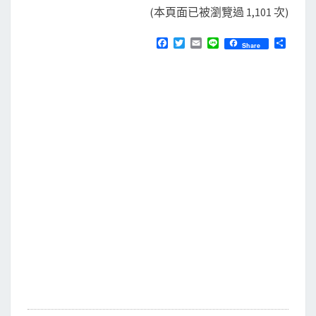
(本頁面已被瀏覽過 1,101 次)
F
T
E
L
分
Share
a
w
m
i
享
c
i
a
n
e
t
i
e
b
t
l
o
e
o
r
k