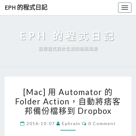
Skip
EPH 的程式日記
Togg
to
navig
content
EPH 的程式日記
記錄程式設計生活的點點滴滴
[
[Mac] 用 Automator 的
M
Folder Action，自動將痞客
a
邦備份檔移到 Dropbox
c
]
C
2016-10-07
Ephrain
0 Comment
用
O
M
A