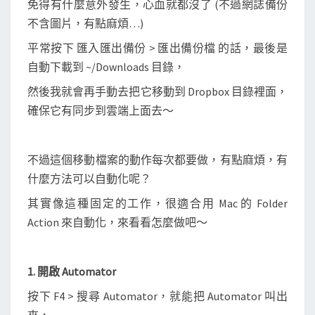
免得有什麼意外發生，心血就都沒了 (不過網誌備份
c
不含圖片，有點麻煩…)
t
i
平常按下 匯入匯出備份 > 匯出備份檔 的話，最後是
o
自動下載到 ~/Downloads 目錄，
n
然後我就會再手動去把它移動到 Dropbox 目錄裡面，
，
確保它有同步到雲端上面去～
自
動
將
不過這個移動檔案的動作每次都要做，有點麻煩，有
痞
什麼方法可以自動化呢？
客
其實像這種固定的工作，很適合用 Mac 的 Folder
邦
Action 來自動化，來看看怎麼做吧～
備
份
檔
1. 開啟 Automator
移
按下 F4 > 搜尋 Automator，就能把 Automator 叫出
到