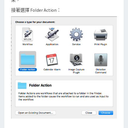
來，
D
接著選擇 Folder Action：
r
o
p
b
o
x