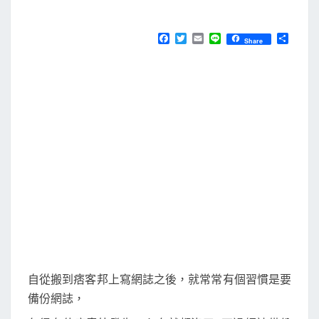
M
E
u
N
t
T
F
T
E
L
分
Share
S
a
w
m
i
享
o
c
i
a
n
e
t
i
e
m
b
t
l
a
o
e
o
r
t
k
o
r
的
F
o
l
d
e
自從搬到痞客邦上寫網誌之後，就常常有個習慣是要
r
備份網誌，
A