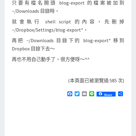
只要有檔名開頭 blog-export 的檔案被加到
~/Downloads 目錄時，
就會執行 shell script 的內容，先刪掉
~/Dropbox/Settings/blog-export*，
再把 ~/Downloads 目錄下的 blog-export* 移到
Dropbox 目錄下去～
再也不用自己動手了，很方便呀～^^
(本頁面已被瀏覽過 585 次)
F
T
E
L
分
Share
a
w
m
i
享
c
i
a
n
e
t
i
e
b
t
l
o
e
o
r
k