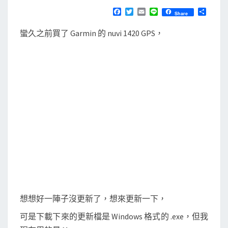
N
T
a
F
T
E
L
分
Share
S
a
w
m
i
享
r
c
i
a
n
蠻久之前買了 Garmin 的 nuvi 1420 GPS，
e
t
i
e
m
b
t
l
i
o
e
o
r
n
k
E
x
p
r
e
s
s
更
新
想想好一陣子沒更新了，想來更新一下，
G
可是下載下來的更新檔是 Windows 格式的 .exe，但我
a