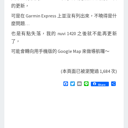
的更新，
可是在 Garmin Express 上並沒有列出來，不曉得是什
麼問題…
也是有點失落，我的 nuvi 1420 之後就不能再更新
了，
可能會轉向用手機版的 Google Map 來做導航囉～
(本頁面已被瀏覽過 1,684 次)
F
T
E
L
分
Share
a
w
m
i
享
c
i
a
n
e
t
i
e
b
t
l
o
e
o
r
k