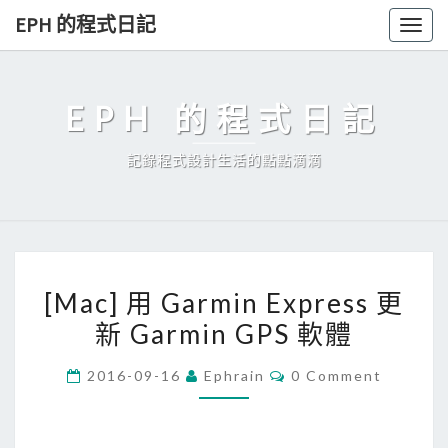
Skip
EPH 的程式日記
Togg
to
navig
content
EPH 的程式日記
記錄程式設計生活的點點滴滴
[
[Mac] 用 Garmin Express 更
M
新 Garmin GPS 軟體
a
c
C
2016-09-16
Ephrain
0 Comment
]
O
M
用
M
E
G