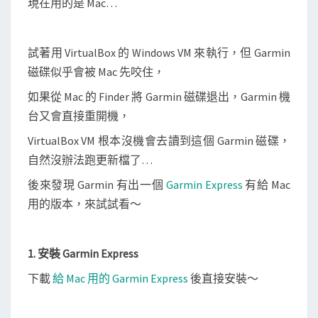
現在用的是 Mac…
r
m
i
試著用 VirtualBox 的 Windows VM 來執行，但 Garmin
n
磁碟似乎會被 Mac 先咬住，
G
如果從 Mac 的 Finder 將 Garmin 磁碟退出，Garmin 機
P
台又會直接重開機，
S
軟
VirtualBox VM 根本沒機會去讀到這個 Garmin 磁碟，
體
自然沒辦法跑更新檔了…
後來發現 Garmin 有出一個
Garmin Express
有給 Mac
用的版本，來試試看～
1. 安裝 Garmin Express
下載
給 Mac 用的 Garmin Express
後直接安裝～