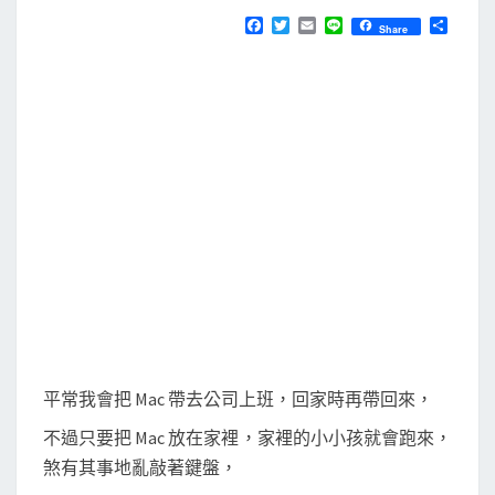
N
T
e
F
T
E
L
分
Share
S
a
w
m
i
享
y
c
i
a
n
e
t
i
e
b
b
t
l
o
o
e
o
r
a
k
r
d
C
l
e
a
n
e
平常我會把 Mac 帶去公司上班，回家時再帶回來，
r
不過只要把 Mac 放在家裡，家裡的小小孩就會跑來，
鎖
煞有其事地亂敲著鍵盤，
住