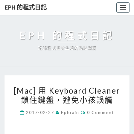
Skip
EPH 的程式日記
Togg
to
navig
content
EPH 的程式日記
記錄程式設計生活的點點滴滴
[
[Mac] 用 Keyboard Cleaner
M
鎖住鍵盤，避免小孩誤觸
a
c
C
2017-02-27
Ephrain
0 Comment
]
O
M
用
M
E
K