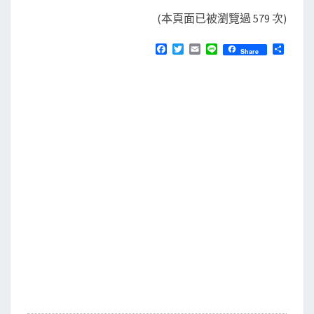
(本頁面已被瀏覽過 579 次)
F
T
E
L
分
Share
a
w
m
i
享
c
i
a
n
e
t
i
e
b
t
l
o
e
o
r
k