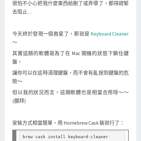
鍵
很怕不小心把我什麼東西給刪了或弄壞了，都得趕緊
盤
去阻止…
，
避
今天終於發現一個救星了，那就是
Keyboard Cleaner
免
～
小
孩
其實這類的軟體是為了在 Mac 開機的狀態下鎖住鍵
誤
盤，
觸
讓你可以在這時清理鍵盤，而不會有亂按到鍵盤的危
險～
但以我的狀況而言，這類軟體也是相當合用呀～～
(膜拜)
安裝方式相當簡單，用 Homebrew Cask 裝就行了：