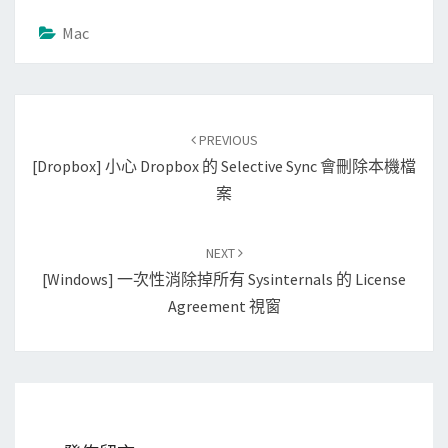
Mac
Post
PREVIOUS
navigation
[Dropbox] 小心 Dropbox 的 Selective Sync 會刪除本機檔
案
NEXT
[Windows] 一次性消除掉所有 Sysinternals 的 License
Agreement 視窗