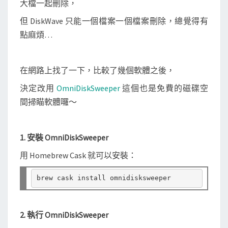
大檔一起刪除，
占
據
但 DiskWave 只能一個檔案一個檔案刪除，總覺得有
硬
點麻煩…
碟
空
在網路上找了一下，比較了幾個軟體之後，
間
的
決定改用
OmniDiskSweeper
這個也是免費的磁碟空
大
間掃瞄軟體囉～
檔
案
1. 安裝 OmniDiskSweeper
、
並
用 Homebrew Cask 就可以安裝：
一
次
多
選
2. 執行 OmniDiskSweeper
刪