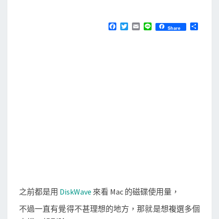
M
E
m
N
n
T
F
T
E
L
分
Share
S
a
w
m
i
享
i
c
i
a
n
e
t
i
e
D
b
t
l
i
o
e
o
r
s
k
k
S
w
e
e
p
e
r
之前都是用
DiskWave
來看 Mac 的磁碟使用量，
找
不過一直有覺得不甚理想的地方，那就是想複選多個
出