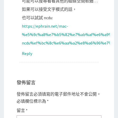
可能可以搜尋看看其他的磁碟空間軟體…
如果可以接受文字模式的話，
也可以試試 ncdu:
https://ephrain.net/mac-
%e5%9c%a8%e7%b5%82%e7%ab%af%e6%a9%9f
ncdu%ef%bc%8c%e6%aa%a2%e8%a6%96%e7%a1
Reply
發佈留言
發佈留言必須填寫的電子郵件地址不會公開。
必填欄位標示為
*
留言
*