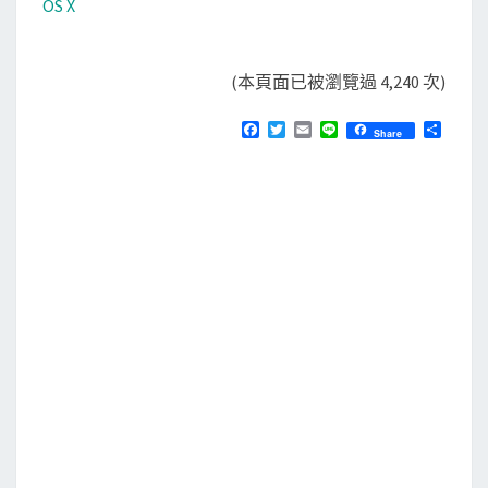
OS X
(本頁面已被瀏覽過 4,240 次)
F
T
E
L
分
Share
a
w
m
i
享
c
i
a
n
e
t
i
e
b
t
l
o
e
o
r
k