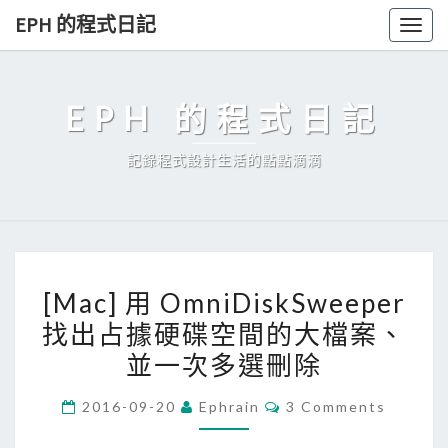
Skip
EPH 的程式日記
Togg
to
navig
content
EPH 的程式日記
記錄程式設計生活的點點滴滴
[
[Mac] 用 OmniDiskSweeper
M
找出占據硬碟空間的大檔案、
a
並一次多選刪除
c
]
C
2016-09-20
Ephrain
3 Comments
用
O
M
O