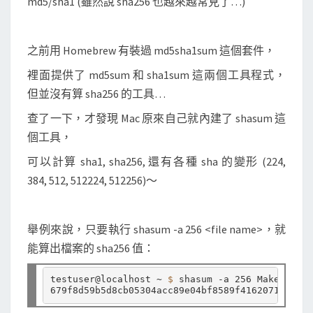
md5/sha1 (雖然說 sha256 也越來越常見了…)
c
k
s
之前用 Homebrew 有裝過 md5sha1sum 這個套件，
u
裡面提供了 md5sum 和 sha1sum 這兩個工具程式，
m
但並沒有算 sha256 的工具…
查了一下，才發現 Mac 原來自己就內建了 shasum 這
個工具，
可以計算 sha1, sha256, 還有各種 sha 的變形 (224,
384, 512, 512224, 512256)～
舉例來說，只要執行 shasum -a 256 <file name>，就
能算出檔案的 sha256 值：
testuser@localhost ~ 
$ 
shasum -a 256 Makefile
