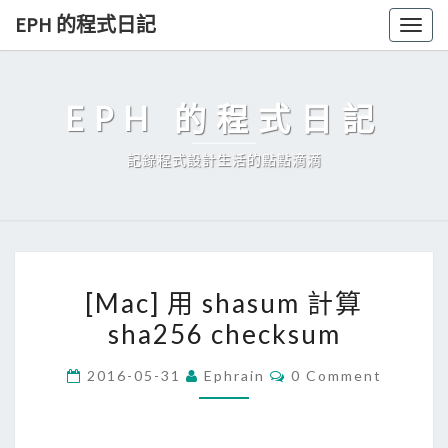
Skip
EPH 的程式日記
Togg
to
navig
content
EPH 的程式日記
記錄程式設計生活的點點滴滴
[
[Mac] 用 shasum 計算
M
sha256 checksum
a
c
C
2016-05-31
Ephrain
0 Comment
]
O
M
用
M
E
s