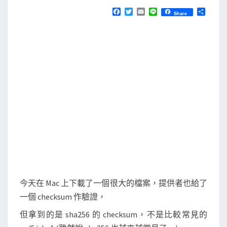
N
T
h
F
T
E
L
分
Share
S
a
w
m
i
享
a
c
i
a
n
e
t
i
e
s
b
t
l
u
o
e
o
r
m
k
計
算
s
h
a
2
5
6
今天在 Mac 上下載了一個很大的檔案，提供者也給了
c
一個 checksum 作驗證，
h
但拿到的是 sha256 的 checksum，不是比較常見的
e