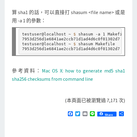
算 sha1 的話，可以直接打 shasum <file name> 或是
用 -a 1 的參數：
testuser@localhost ~ 
$ 
shasum -a 1 Makefile

7953d256d1e6841ae2ccb71d1ad4d6c0f01302d7  Makef
testuser@localhost ~ 
$ 
shasum Makefile

參考資料：
Mac OS X: how to generate md5 sha1
sha256 checksums from command line
(本頁面已被瀏覽過 7,171 次)
F
T
E
L
分
Share
a
w
m
i
享
c
i
a
n
e
t
i
e
b
t
l