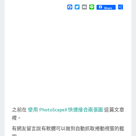
N
T
n
F
T
E
L
分
Share
S
a
w
m
i
享
i
c
i
a
n
e
t
i
e
p
b
t
l
抓
o
e
o
r
捲
k
動
視
窗
的
截
圖
之前在
使用 PhotoScapeX 快速接合兩張圖
這篇文章
裡，
有網友留言說有軟體可以做到自動抓取捲動視窗的截