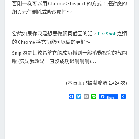
否則一樣可以用 Chrome > Inspect 的方式，把對應的
網頁元件刪除或修改屬性～
當然如果你只是想要做網頁截圖的話，
FireShot
之類
的 Chrome 擴充功能可以做的更好～
Snip 還是比較希望它能成功抓到一般捲動視窗的截圖
啦 (只是我還是一直沒成功過啊啊啊)…
(本頁面已被瀏覽過 2,424 次)
F
T
E
L
分
Share
a
w
m
i
享
c
i
a
n
e
t
i
e
b
t
l
o
e
o
r
k