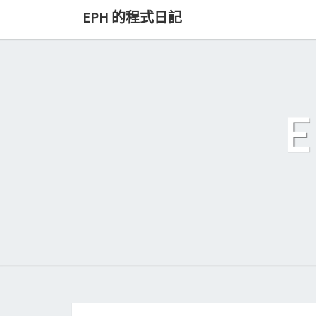
Skip
EPH 的程式日記
to
content