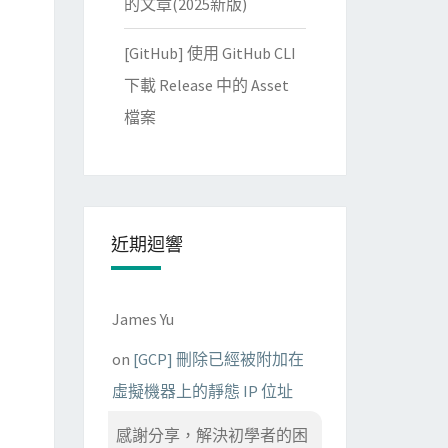
的文章(2025新版)
[GitHub] 使用 GitHub CLI
下載 Release 中的 Asset
檔案
近期迴響
James Yu
on
[GCP] 刪除已經被附加在
虛擬機器上的靜態 IP 位址
感謝分享，解決初學者的困