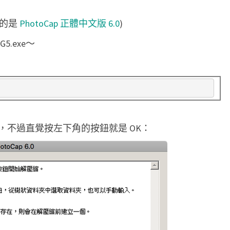
t
抓的是
PhotoCap 正體中文版 6.0
)
o
C
G5.exe～
a
p
製
作
大
，不過直覺按左下角的按鈕就是 OK：
頭
貼
照
片