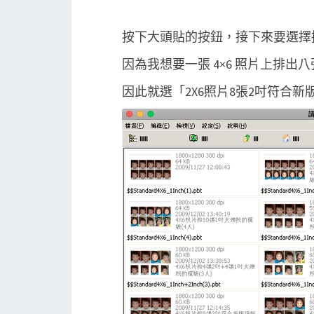
按下大頭貼的按鈕，接下來要選擇
因為我想要一張 4×6 照片上排出
因此就選「2X6照片8張2吋符合新版