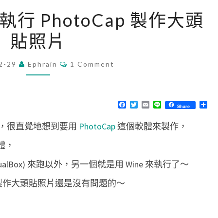
[
e 執行 PhotoCap 製作大頭
M
貼照片
a
c
C
2-29
Ephrain
]
1 Comment
O
M
用
M
W
E
N
F
T
E
L
分
Share
i
T
a
w
m
i
享
S
c
i
a
n
n
，很直覺地想到要用
PhotoCap
這個軟體來製作，
e
t
i
e
b
t
l
e
o
e
軟體，
o
r
執
k
如 VirtualBox) 來跑以外，另一個就是用 Wine 來執行了～
行
P
要製作大頭貼照片還是沒有問題的～
h
o