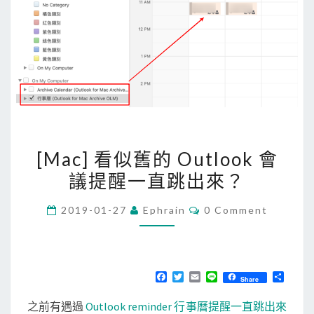
[
[Mac] 看似舊的 Outlook 會
M
議提醒一直跳出來？
a
c
C
2019-01-27
Ephrain
0 Comment
]
O
M
看
M
E
似
N
T
舊
F
T
E
L
分
Share
S
a
w
m
i
享
的
c
i
a
n
之前有遇過
Outlook reminder 行事曆提醒一直跳出來
e
t
i
e
O