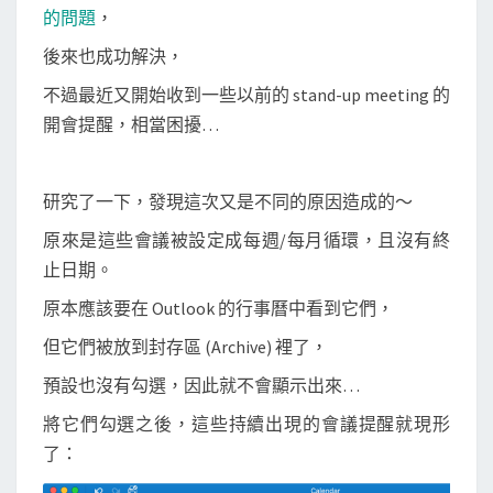
b
t
l
的問題
，
u
o
e
o
r
後來也成功解決，
t
k
l
不過最近又開始收到一些以前的 stand-up meeting 的
o
開會提醒，相當困擾…
o
k
研究了一下，發現這次又是不同的原因造成的～
會
議
原來是這些會議被設定成每週/每月循環，且沒有終
提
止日期。
醒
原本應該要在 Outlook 的行事曆中看到它們，
一
但它們被放到封存區 (Archive) 裡了，
直
預設也沒有勾選，因此就不會顯示出來…
跳
出
將它們勾選之後，這些持續出現的會議提醒就現形
來
了：
？