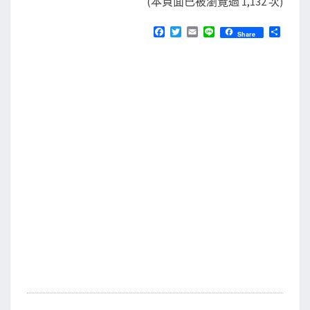
(本頁面已被瀏覽過 1,132 次)
F
T
E
L
分
Share
a
w
m
i
享
c
i
a
n
e
t
i
e
b
t
l
o
e
o
r
k