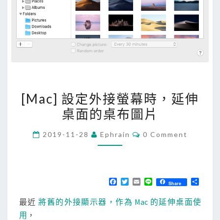
[
[Mac] 設定外接螢幕時，延伸
M
桌面的桌布圖片
a
c
C
2019-11-28
Ephrain
0 Comment
]
O
M
設
M
E
定
N
T
外
F
T
E
L
分
Share
S
a
w
m
i
享
接
c
i
a
n
最近
將舊的外接顯示器，作為 Mac 的延伸桌面使
e
t
i
e
螢
b
t
l
用
，