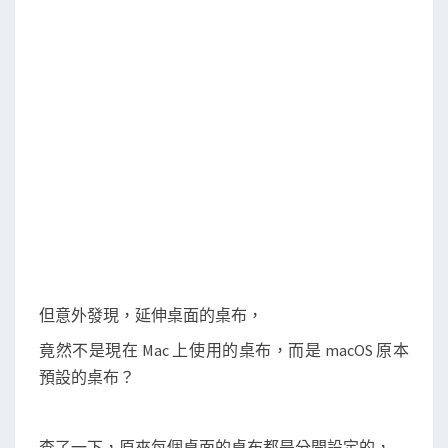
幕
o
e
o
r
時
k
，
延
伸
桌
面
的
桌
布
圖
片
但意外發現，延伸桌面的桌布，
竟然不是現在 Mac 上使用的桌布，而是 macOS 原本
預設的桌布？
查了一下，原來每個桌面的桌布都是分開設定的，