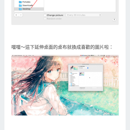
噹噹～這下延伸桌面的桌布就換成喜歡的圖片啦：