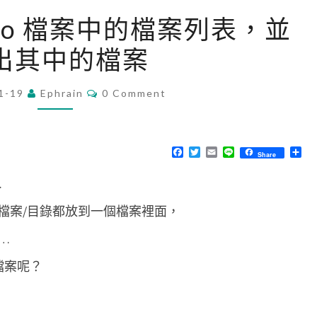
[
.cpio 檔案中的檔案列表，並
M
出其中的檔案
a
c
C
1-19
Ephrain
]
0 Comment
O
M
讀
M
取
E
N
F
T
E
L
分
Share
.
T
a
w
m
i
享
S
c
i
a
n
c
…
e
t
i
e
b
t
l
p
o
e
檔案/目錄都放到一個檔案裡面，
o
r
i
k
…
o
檔
的檔案呢？
案
中