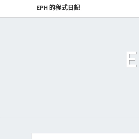
Skip
EPH 的程式日記
to
content