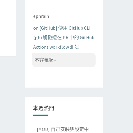
ephrain
on
[GitHub] 使用 GitHub CLI
(gh) 觸發還在 PR 中的 GitHub
Actions workflow 測試
不客氣喔~
本週熱門
[MOD] 自己安裝與設定中