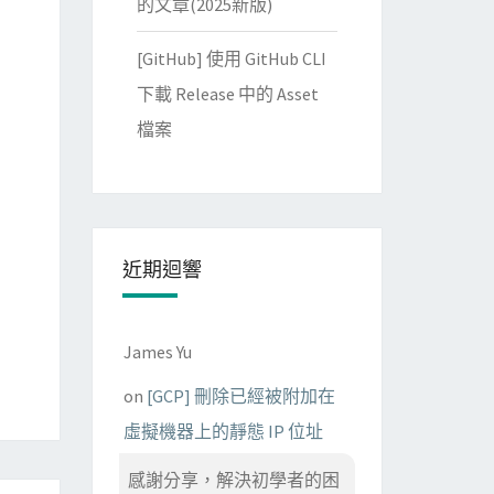
的文章(2025新版)
[GitHub] 使用 GitHub CLI
下載 Release 中的 Asset
檔案
近期迴響
James Yu
on
[GCP] 刪除已經被附加在
虛擬機器上的靜態 IP 位址
感謝分享，解決初學者的困