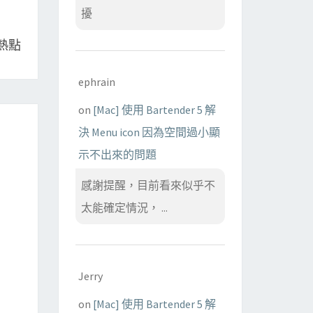
擾
 熱點
ephrain
on
[Mac] 使用 Bartender 5 解
決 Menu icon 因為空間過小顯
示不出來的問題
感謝提醒，目前看來似乎不
太能確定情況， ...
Jerry
on
[Mac] 使用 Bartender 5 解