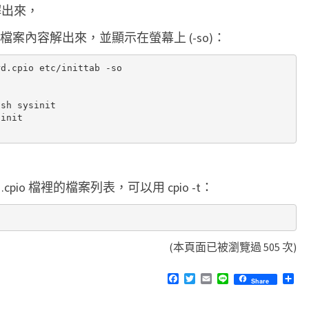
裡解出來，
ittab 檔案內容解出來，並顯示在螢幕上 (-so)：
d.cpio etc/inittab -so

sh sysinit

init

.cpio 檔裡的檔案列表，可以用 cpio -t：
(本頁面已被瀏覽過 505 次)
F
T
E
L
分
Share
a
w
m
i
享
c
i
a
n