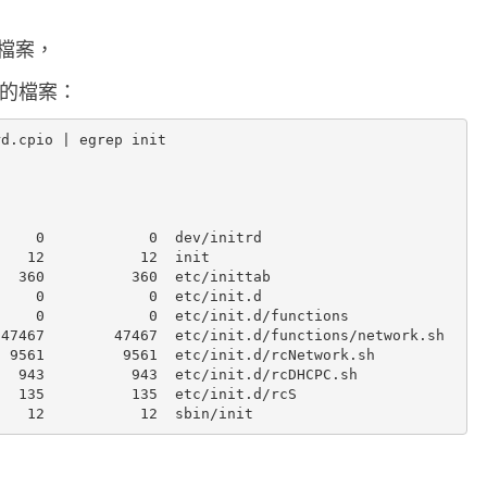
的
裡的檔案，
檔
案
t 的檔案：
列
d.cpio | egrep init

表
，
並
    0            0  dev/initrd

解
   12           12  init

出
  360          360  etc/inittab

    0            0  etc/init.d

其
    0            0  etc/init.d/functions

47467        47467  etc/init.d/functions/network.sh

中
 9561         9561  etc/init.d/rcNetwork.sh

的
  943          943  etc/init.d/rcDHCPC.sh

  135          135  etc/init.d/rcS

檔
案