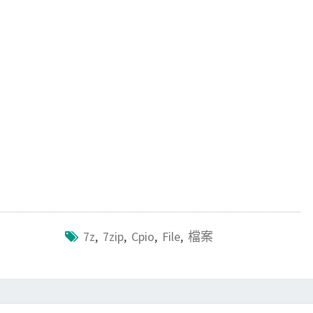
e
t
i
e
b
t
l
o
e
o
r
k
7z
,
7zip
,
Cpio
,
File
,
檔案