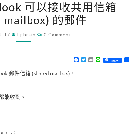
Outlook 可以接收共用信箱
M
d mailbox) 的郵件
a
c
C
2-17
Ephrain
]
0 Comment
O
M
讓
M
O
E
N
F
T
E
L
分
Share
u
T
a
w
m
i
享
S
c
i
a
n
t
件信箱 (shared mailbox)，
e
t
i
e
b
t
l
l
o
e
o
r
o
k
都能收到。
o
k
可
以
counts，
接