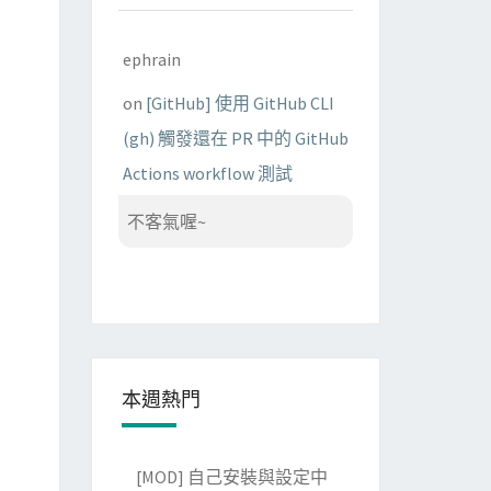
ephrain
on
[GitHub] 使用 GitHub CLI
(gh) 觸發還在 PR 中的 GitHub
Actions workflow 測試
不客氣喔~
本週熱門
[MOD] 自己安裝與設定中