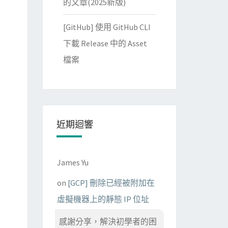
的文章(2025新版)
[GitHub] 使用 GitHub CLI
下載 Release 中的 Asset
檔案
近期迴響
James Yu
on
[GCP] 刪除已經被附加在
虛擬機器上的靜態 IP 位址
感謝分享，解決初學者的困