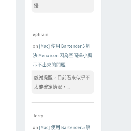
擾
ephrain
on
[Mac] 使用 Bartender 5 解
決 Menu icon 因為空間過小顯
示不出來的問題
感謝提醒，目前看來似乎不
太能確定情況， ...
Jerry
on
[Mac] 使用 Bartender 5 解