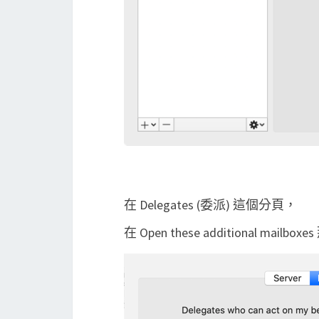
在 Delegates (委派) 這個分頁，
在 Open these additional mailb