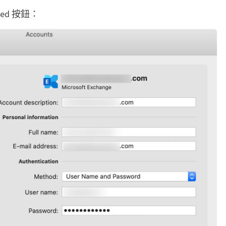
ed 按鈕：
收
共
用
信
箱
(
s
h
a
r
e
d
m
a