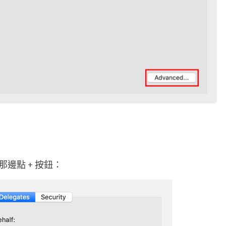
i
l
b
o
x
)
的
郵
件
oxes 那邊點 + 按鈕：