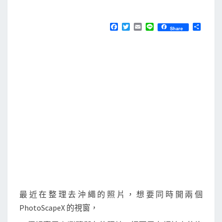
M
E
啟
N
T
一
F
T
E
L
分
Share
S
a
w
m
i
享
個
c
i
a
n
e
t
i
e
應
b
t
l
用
o
e
o
r
程
k
式
的
多
個
複
本
，
方
最近在整理去沖繩的照片，想要同時開兩個
便
PhotoScapeX 的視窗，
比