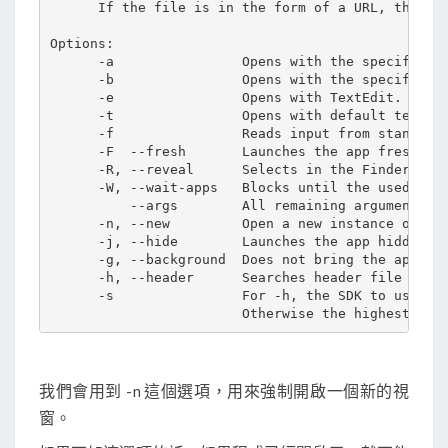
      If the file is in the form of a URL, the fil
Options:

      -a                Opens with the specified a
      -b                Opens with the specified a
      -e                Opens with TextEdit.

      -t                Opens with default text ed
      -f                Reads input from standard 
      -F  --fresh       Launches the app fresh, th
      -R, --reveal      Selects in the Finder inst
      -W, --wait-apps   Blocks until the used appl
          --args        All remaining arguments ar
      -n, --new         Open a new instance of the
      -j, --hide        Launches the app hidden.

      -g, --background  Does not bring the applica
      -h, --header      Searches header file locat
      -s                For -h, the SDK to use; if
我們會用到 -n 這個選項，用來強制開啟一個新的視
窗。