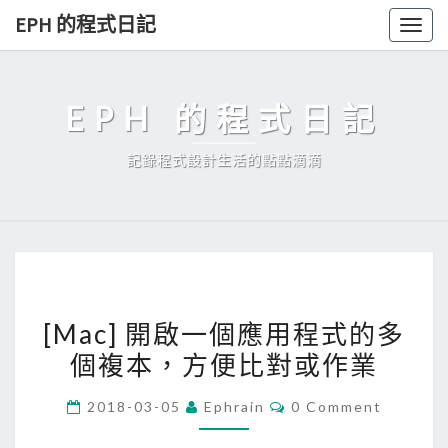
Skip
EPH 的程式日記
Togg
to
navig
content
EPH 的程式日記
記錄程式設計生活的點點滴滴
[
[Mac] 開啟一個應用程式的多
M
個複本，方便比對或作業
a
c
C
2018-03-05
Ephrain
0 Comment
]
O
M
開