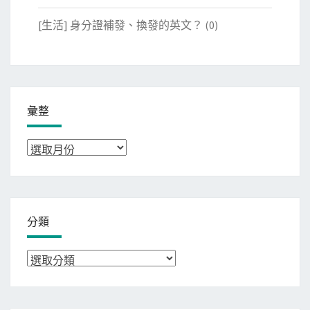
[生活] 身分證補發、換發的英文？
(0)
彙整
彙
整
分類
分
類