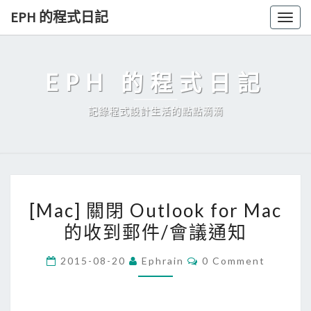
Skip
EPH 的程式日記
Togg
to
navig
content
EPH 的程式日記
記錄程式設計生活的點點滴滴
[
[Mac] 關閉 Outlook for Mac
M
的收到郵件/會議通知
a
c
C
2015-08-20
Ephrain
0 Comment
]
O
M
關
M
E
閉