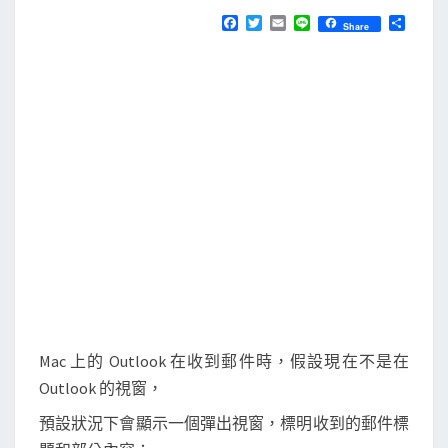
N
T
O
F
T
E
L
分
Share
S
a
w
m
i
享
u
c
i
a
n
e
t
i
e
t
b
t
l
l
o
e
o
r
o
k
o
k
f
o
r
M
a
c
Mac 上的 Outlook 在收到郵件時，假設現在不是在
的
Outlook 的視窗，
收
預設狀況下會顯示一個彈出視窗，標明收到的郵件標
到