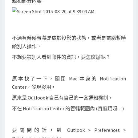
題和部分內容：
郵
件
/
會
議
不過有時候螢幕是處於投影的狀態，或者是電腦暫時
通
給別人操作，
知
不想要被別人看到郵件的資訊，要怎麼辦呢？
原本找了一下，關閉 Mac 本身的 Notification
Center，發現沒用，
原來是 Outloook 自己有自己的一套通知機制，
不在 Notification Center 的管轄範圍內 (真麻煩呀…)
要關閉的話，到 Outlook > Preferences >