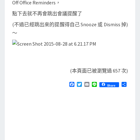
Off Office Reminders，
點下去就不再會跳出會議提醒了
(不過已經跳出來的提醒得自己 Snooze 或 Dismiss 掉)
～
(本頁面已被瀏覽過 657 次)
F
T
E
L
分
Share
a
w
m
i
享
c
i
a
n
e
t
i
e
b
t
l
o
e
o
r
k