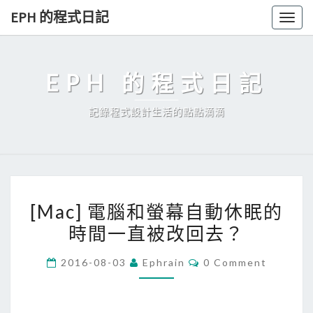
Skip
EPH 的程式日記
Togg
to
navig
content
EPH 的程式日記
記錄程式設計生活的點點滴滴
[
[Mac] 電腦和螢幕自動休眠的
M
時間一直被改回去？
a
c
C
2016-08-03
Ephrain
0 Comment
]
O
M
電
M
E
腦