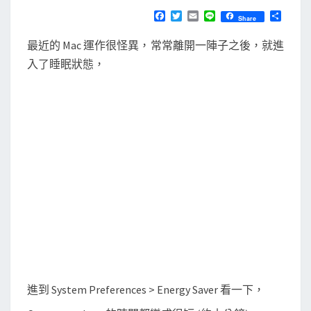
N
T
和
F
T
E
L
分
Share
S
a
w
m
i
享
螢
c
i
a
n
最近的 Mac 運作很怪異，常常離開一陣子之後，就進
e
t
i
e
幕
b
t
l
入了睡眠狀態，
自
o
e
o
r
動
k
休
眠
的
時
間
一
直
被
改
回
進到 System Preferences > Energy Saver 看一下，
去