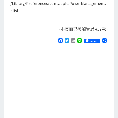
/Library/Preferences/com.apple.PowerManagement.
plist
(本頁面已被瀏覽過 432 次)
F
T
E
L
分
Share
a
w
m
i
享
c
i
a
n
e
t
i
e
b
t
l
o
e
o
r
k