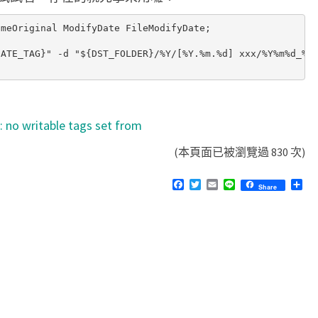
meOriginal ModifyDate FileModifyDate;

ATE_TAG}" -d "${DST_FOLDER}/%Y/[%Y.%m.%d] xxx/%Y%m%d_%H%
: no writable tags set from
(本頁面已被瀏覽過 830 次)
F
T
E
L
分
Share
a
w
m
i
享
c
i
a
n
e
t
i
e
b
t
l
o
e
o
r
k