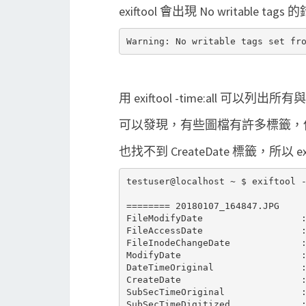
exiftool 會出現 No writable ta
用 exiftool -time:all 可以
可以發現，有些圖檔有許多標籤，
也找不到 CreateDate 標籤，所以 e
testuser@localhost ~ $ exiftool -
======== 20180107_164847.JPG

FileModifyDate                  :
FileAccessDate                  :
FileInodeChangeDate             :
ModifyDate                      :
DateTimeOriginal                :
CreateDate                      :
SubSecTimeOriginal              :
SubSecTimeDigitized             :