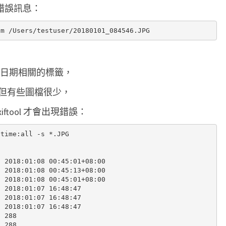
gs 的錯誤訊息：
讀
不
到
圖
片
列出所有與日期相關的標籤，
檔
但有些圖檔很少，
的
xiftool 才會出現錯誤：
建
立
time:all -s *.JPG

日
期
 2018:01:08 00:45:01+08:00

 2018:01:08 00:45:13+08:00

…
 2018:01:08 00:45:01+08:00

 2018:01:07 16:48:47

 2018:01:07 16:48:47

 2018:01:07 16:48:47

 288

 288
