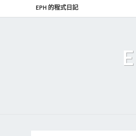
Skip
EPH 的程式日記
to
content