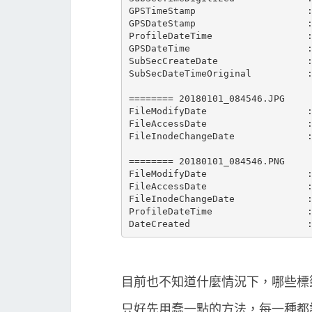
GPSTimeStamp                    :
GPSDateStamp                    :
ProfileDateTime                 :
GPSDateTime                     :
SubSecCreateDate                :
SubSecDateTimeOriginal          :
======== 20180101_084546.JPG

FileModifyDate                  :
FileAccessDate                  :
FileInodeChangeDate             :
======== 20180101_084546.PNG

FileModifyDate                  :
FileAccessDate                  :
FileInodeChangeDate             :
ProfileDateTime                 :
目前也不知道什麼情況下，哪些標
只好先用蠢一點的方法，每一種都