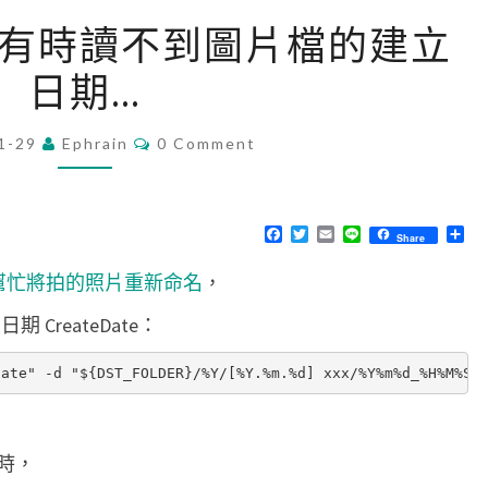
[
tool 有時讀不到圖片檔的建立
M
日期…
a
c
C
1-29
Ephrain
]
0 Comment
O
M
e
M
x
E
N
F
T
E
L
分
Share
i
T
a
w
m
i
享
S
c
i
a
n
f
ool 幫忙將拍的照片重新命名
，
e
t
i
e
b
t
l
t
o
e
 CreateDate：
o
r
o
k
o
l
有
時，
時