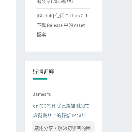
的文章(2025新版)
[GitHub] 使用 GitHub CLI
M%S%%-c.%%e" "${SRC_FOLDER}" && break

下載 Release 中的 Asset
檔案
近期迴響
James Yu
on
[GCP] 刪除已經被附加在
虛擬機器上的靜態 IP 位址
感謝分享，解決初學者的困