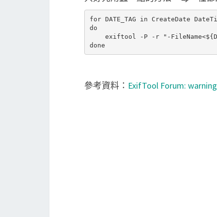
for DATE_TAG in CreateDate DateTi
do

    exiftool -P -r "-FileName<${D
參考資料：
ExifTool Forum: warning