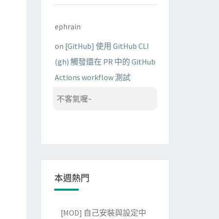
ephrain
on
[GitHub] 使用 GitHub CLI
(gh) 觸發還在 PR 中的 GitHub
Actions workflow 測試
不客氣喔~
本週熱門
[MOD] 自己安裝與設定中