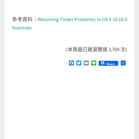
參考資料：
Resolving Finder Problems in OS X 10.10.3
Yosemite
(本頁面已被瀏覽過 3,769 次)
F
T
E
L
分
Share
a
w
m
i
享
c
i
a
n
e
t
i
e
b
t
l
o
e
o
r
k