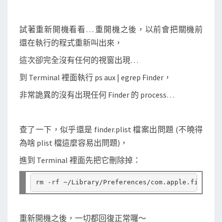
e
s
試著重新開機看看… 重開機之後，以前會把關機前
s
還在執行的程式重新叫出來，
在
這次卻完全沒有任何的視窗出現…
執
行
到 Terminal 裡面執行 ps aux | egrep Finder，
？
非常詭異的沒有出現任何 Finder 的 process…
查了一下，似乎還是 finder.plist 檔案出問題 (不曉得
為啥 plist 檔這麼容易出問題)，
進到 Terminal 裡面先把它刪除掉：
重新開機之後，一切都回復正常囉～