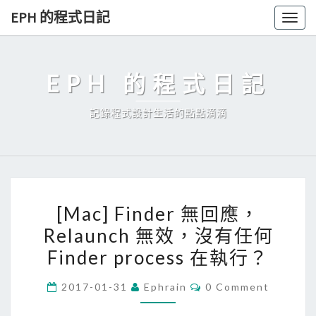
Skip
EPH 的程式日記
Togg
to
navig
content
EPH 的程式日記
記錄程式設計生活的點點滴滴
[
[Mac] Finder 無回應，
M
Relaunch 無效，沒有任何
a
Finder process 在執行？
c
]
C
2017-01-31
Ephrain
0 Comment
F
O
M
i