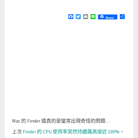
M
E
n
N
d
T
F
T
E
L
分
Share
S
a
w
m
i
享
e
c
i
a
n
e
t
i
e
r
b
t
l
無
o
e
o
r
回
k
應
，
R
e
l
a
u
n
Mac 的 Finder 還真的是蠻常出現奇怪的問題…
c
上次
Finder 的 CPU 使用率突然持續飆高接近 100%
h
，