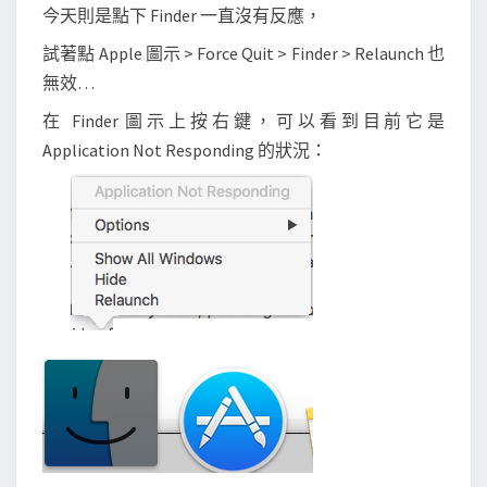
無
今天則是點下 Finder 一直沒有反應，
效
試著點 Apple 圖示 > Force Quit > Finder > Relaunch 也
，
無效…
沒
在 Finder 圖示上按右鍵，可以看到目前它是
有
Application Not Responding 的狀況：
任
何
F
i
n
d
e
r
p
r
o
c