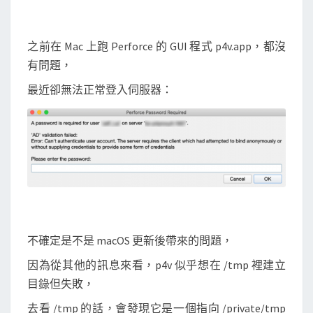
沒
辦
之前在 Mac 上跑 Perforce 的 GUI 程式 p4v.app，都沒
法
有問題，
用
最近卻無法正常登入伺服器：
一
般
帳
號
執
行
？
不確定是不是 macOS 更新後帶來的問題，
因為從其他的訊息來看，p4v 似乎想在 /tmp 裡建立
目錄但失敗，
去看 /tmp 的話，會發現它是一個指向 /private/tmp