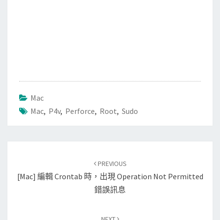
Mac
Mac
,
P4v
,
Perforce
,
Root
,
Sudo
Post
PREVIOUS
navigation
[Mac] 編輯 Crontab 時，出現 Operation Not Permitted
錯誤訊息
NEXT