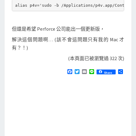
但還是希望 Perforce 公司能出一個更新版，
解決這個問題啊… (該不會這問題只有我的 Mac 才
有？！)
(本頁面已被瀏覽過 322 次)
F
T
E
L
分
Share
a
w
m
i
享
c
i
a
n
e
t
i
e
b
t
l
o
e
o
r
k