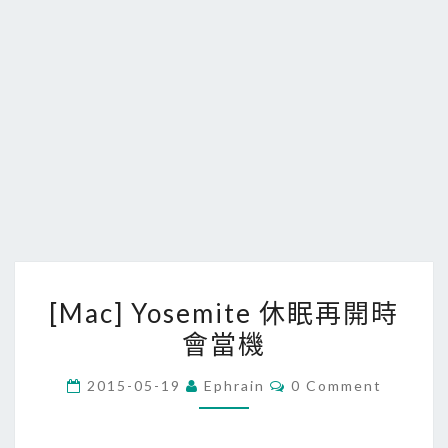
[
[Mac] Yosemite 休眠再開時
M
會當機
a
c
C
2015-05-19
Ephrain
0 Comment
]
O
M
Y
M
E