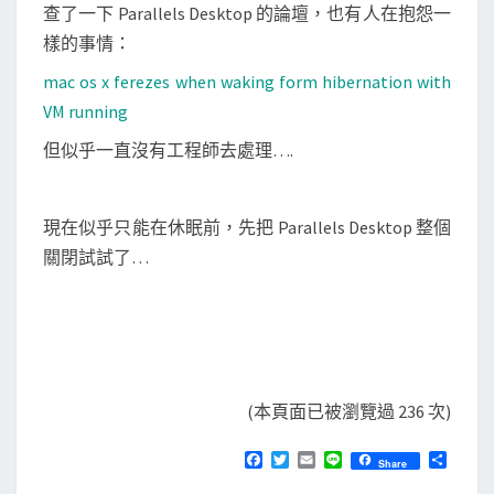
查了一下 Parallels Desktop 的論壇，也有人在抱怨一
樣的事情：
mac os x ferezes when waking form hibernation with
VM running
但似乎一直沒有工程師去處理….
現在似乎只能在休眠前，先把 Parallels Desktop 整個
關閉試試了…
(本頁面已被瀏覽過 236 次)
F
T
E
L
分
Share
a
w
m
i
享