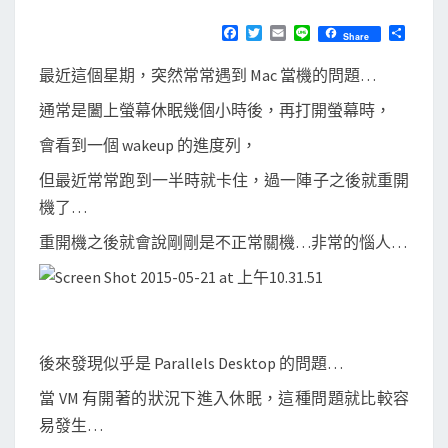
o
N
T
s
F
T
E
L
分
Share
S
a
w
m
i
享
e
c
i
a
n
最近這個星期，突然常常遇到 Mac 當機的問題…
e
t
i
e
m
b
t
l
通常是闔上螢幕休眠幾個小時後，再打開螢幕時，
i
o
e
o
r
t
會看到一個 wakeup 的進度列，
k
e
但最近常常跑到一半時就卡住，過一陣子之後就重開
休
機了…
眠
重開機之後就會說剛剛是不正常關機…非常的惱人…
再
開
時
會
當
後來發現似乎是 Parallels Desktop 的問題…
機
當 VM 有開著的狀況下進入休眠，這種問題就比較容
易發生…