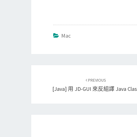
Mac
Post
PREVIOUS
navigation
[Java] 用 JD-GUI 來反組譯 Java Clas