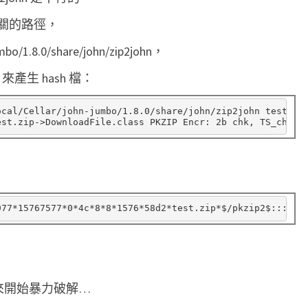
破
看到相關的路徑，
解
bo/1.8.0/share/john/zip2john，
ASH 來產生 hash 檔：
ocal/Cellar/john-jumbo/1.8.0/share/john/zip2john test.zip
est.zip->DownloadFile.class PKZIP Encr: 2b chk, TS_chk, 
：
HASH 來開始暴力破解…