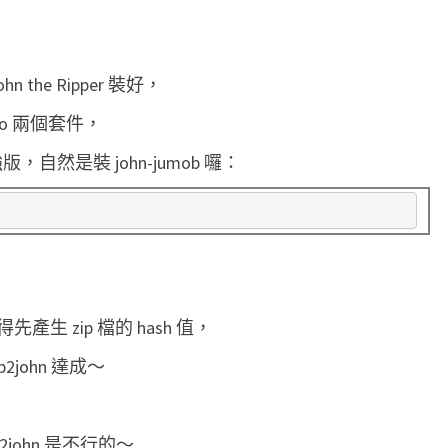
J
o
h
n the Ripper 裝好，
n
umbo 兩個套件，
t
加強版，自然是裝 john-jumob 囉：
h
e
R
i
p
p
，得先產生 zip 檔的 hash 值，
e
p2john 達成～
r
暴
力
p2john 是不行的～