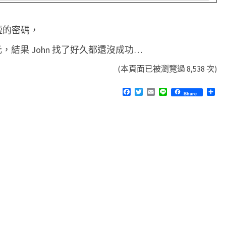
試短的密碼，
字元，結果 John 找了好久都還沒成功…
(本頁面已被瀏覽過 8,538 次)
F
T
E
L
分
Share
a
w
m
i
享
c
i
a
n
e
t
i
e
b
t
l
o
e
o
r
k