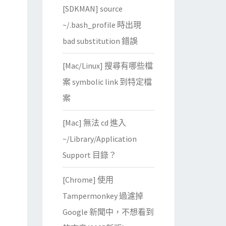
[SDKMAN] source
~/.bash_profile 時出現
bad substitution 錯誤
[Mac/Linux] 搜尋有哪些檔
案 symbolic link 到特定檔
 > test.john

cmplen
=
1452, 
decmplen
=
2423, 
crc
=
案
[Mac] 無法 cd 進入
~/Library/Application
Support 目錄？
[Chrome] 使用
Tampermonkey 過濾掉
Google 新聞中，不想看到