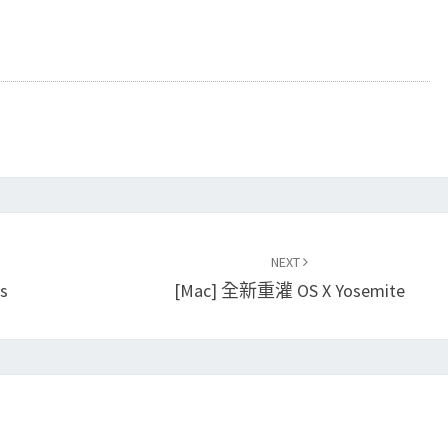
NEXT
s
[Mac] 全新重灌 OS X Yosemite