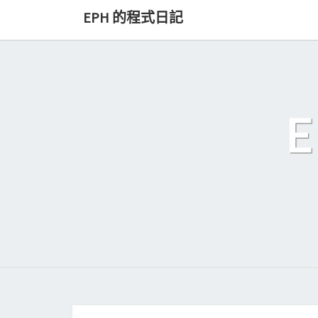
Skip
EPH 的程式日記
to
content