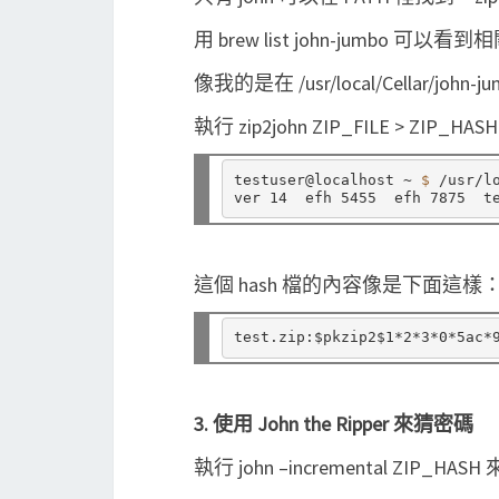
用 brew list john-jumbo 可以
像我的是在 /usr/local/Cellar/john-jum
執行 zip2john ZIP_FILE > ZIP_H
testuser@localhost ~ 
$ 
/usr/l
ver 14  efh 5455  efh 7875  t
這個 hash 檔的內容像是下面這樣
3. 使用 John the Ripper 來猜密碼
執行 john –incremental ZIP_