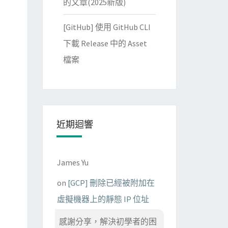
的文章(2025新版)
[GitHub] 使用 GitHub CLI
下載 Release 中的 Asset
檔案
34

近期迴響
James Yu
on
[GCP] 刪除已經被附加在
虛擬機器上的靜態 IP 位址
感謝分享，解決初學者的困