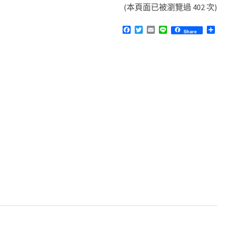
(本頁面已被瀏覽過 402 次)
F
T
E
L
分
Share
a
w
m
i
享
c
i
a
n
e
t
i
e
b
t
l
o
e
o
r
k