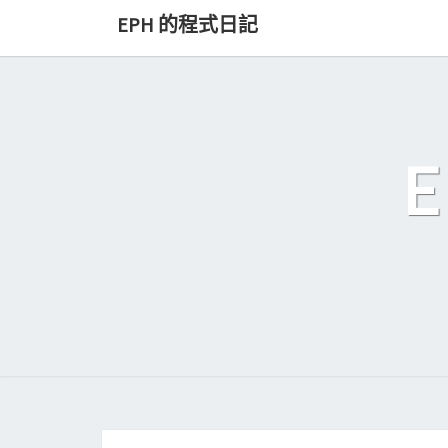
Skip
EPH 的程式日記
to
content