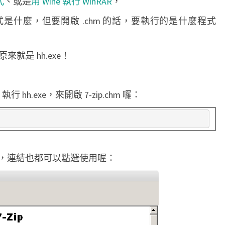
式
、或是
用 Wine 執行 WinRAR
，
n
是什麼，但要開啟 .chm 的話，要執行的是什麼程式
e
來
開
來就是 hh.exe！
啟
.
hh.exe，來開啟 7-zip.chm 囉：
c
h
m
檔
，連結也都可以點選使用喔：
案