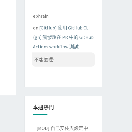
ephrain
on
[GitHub] 使用 GitHub CLI
(gh) 觸發還在 PR 中的 GitHub
Actions workflow 測試
不客氣喔~
本週熱門
[MOD] 自己安裝與設定中