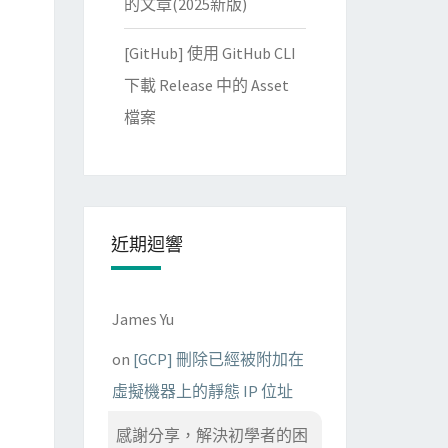
的文章(2025新版)
[GitHub] 使用 GitHub CLI
下載 Release 中的 Asset
檔案
近期迴響
James Yu
on
[GCP] 刪除已經被附加在
虛擬機器上的靜態 IP 位址
感謝分享，解決初學者的困