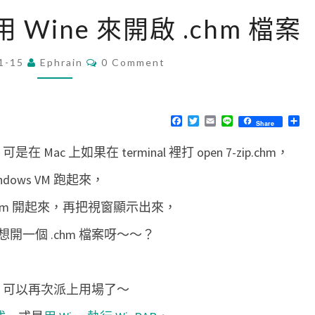
[
使用 Wine 來開啟 .chm 檔案
M
a
C
1-15
Ephrain
0 Comment
O
c
M
/
M
E
L
N
F
T
E
L
分
Share
T
a
w
m
i
享
i
S
c
i
a
n
在 Mac 上如果在 terminal 裡打 open 7-zip.chm，
e
t
i
e
n
b
t
l
o
e
u
indows VM 跑起來，
o
r
x
k
 .chm 開起來，再把視窗顯示出來，
]
一個 .chm 檔案呀～～？
使
用
W
e 可以再次派上用場了～
i