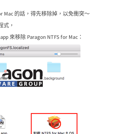
T
 for Mac 的話，得先移除掉，以免衝突～
u
x
安裝程式，
e
pp 來移除 Paragon NTFS for Mac：
r
a
N
T
F
S
f
o
r
M
a