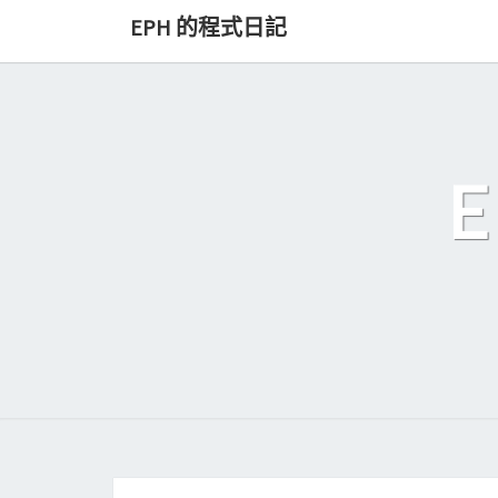
Skip
EPH 的程式日記
to
content