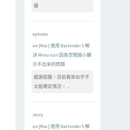
擾
ephrain
on
[Mac] 使用 Bartender 5 解
決 Menu icon 因為空間過小顯
示不出來的問題
感謝提醒，目前看來似乎不
太能確定情況， ...
Jerry
on
[Mac] 使用 Bartender 5 解