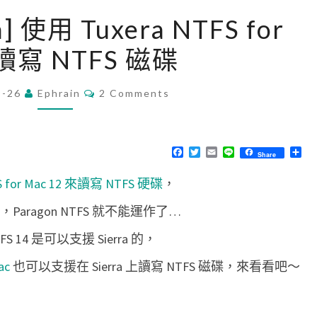
[
a] 使用 Tuxera NTFS for
m
 讀寫 NTFS 磁碟
a
c
C
9-26
Ephrain
O
2 Comments
O
M
S
M
S
E
N
F
T
E
L
分
Share
i
T
a
w
m
i
享
S
c
i
a
n
e
FS for Mac 12 來讀寫 NTFS 硬碟
，
e
t
i
e
b
t
l
r
o
e
Paragon NTFS 就不能運作了…
o
r
r
k
 14 是可以支援 Sierra 的，
a
]
ac
也可以支援在 Sierra 上讀寫 NTFS 磁碟，來看看吧～
使
用