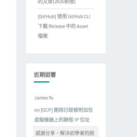
的文章(2025新版)
[GitHub] 使用 GitHub CLI
下載 Release 中的 Asset
檔案
近期迴響
James Yu
on
[GCP] 刪除已經被附加在
虛擬機器上的靜態 IP 位址
感謝分享，解決初學者的困