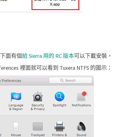
c
讀
寫
N
T
F
下面有個
給 Sierra 用的 RC 版本
可以下載安裝，
S
rences 裡面就可以看到 Tuxera NTFS 的圖示：
磁
碟