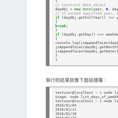
// Construct Date object
dayObj 
=
new
Date
(year, 
0
// If exceed specified year, 
if
 (dayObj.getFullYear() 
!==
 y
break
;

if
 (dayObj.getDay() 
===
 weekda
{

console.log(jsAppendToLen(day
jsAppendToLen(dayObj.getMonth
jsAppendToLen(dayObj.getDate(
}

執行的結果就像下面這樣囉：
testuser@localhost ~ 
$ 
node li
Usage: node list_days_of_week
testuser@localhost ~ 
$ 
node l
2016/01/04

2016/01/11

2016/01/18

2016/01/25
