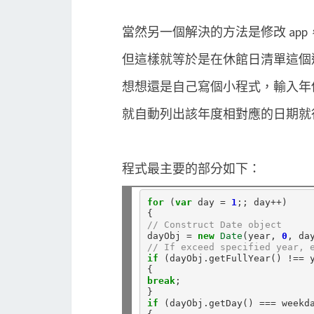
當然另一個解決的方法是修改 ap
但這樣就等於是在休館日清單這個邏輯
想想還是自己寫個小程式，輸入年
就自動列出該年度相對應的日期就
程式最主要的部分如下：
for
 (
var
 day 
=
1
;; day
++
)

// Construct Date object
dayObj 
=
new
Date
(year, 
0
// If exceed specified year, 
if
 (dayObj.getFullYear() 
!==
 y
break
;

if
 (dayObj.getDay() 
===
 weekda