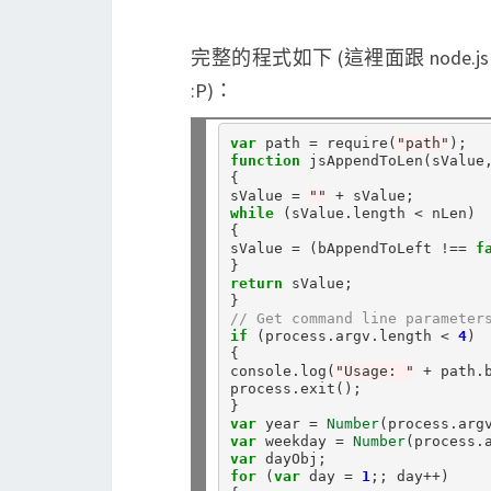
完整的程式如下 (這裡面跟 node.j
:P)：
var
 path 
=
 require(
"path"
function
 jsAppendToLen(sValue,
{

sValue 
=
""
+
while
 (sValue.length 
<
 nLen)

{

sValue 
=
 (bAppendToLeft 
!==
f
return
 sValue;

// Get command line parameter
if
 (process.argv.length 
<
4
)

{

console.log(
"Usage: "
+
 path.
process.exit();

var
 year 
=
Number
(process.arg
var
 weekday 
=
Number
(process.
var
for
 (
var
 day 
=
1
;; day
++
)
