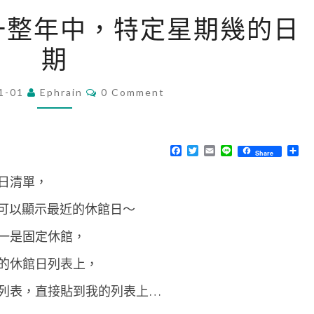
[
 列出一整年中，特定星期幾的日
N
期
o
d
C
1-01
Ephrain
e
0 Comment
O
M
.
M
j
E
N
F
T
E
L
分
Share
s
T
a
w
m
i
享
S
c
i
a
n
]
日清單，
e
t
i
e
b
t
l
列
o
e
可以顯示最近的休館日～
o
r
出
k
一是固定休館，
一
整
的休館日列表上，
年
列表，直接貼到我的列表上…
中