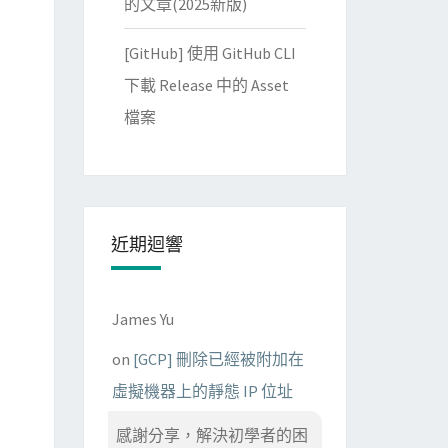
的文章(2025新版)
[GitHub] 使用 GitHub CLI
下載 Release 中的 Asset
檔案
近期迴響
James Yu
argv[
1
]) 
+
" <year> <weekday (0~6)>"
);

on
[GCP] 刪除已經被附加在
虛擬機器上的靜態 IP 位址
感謝分享，解決初學者的困