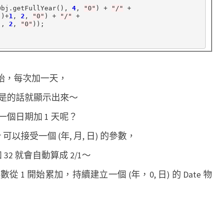
Obj.getFullYear(), 
4
, 
"0"
) 
+
"/"
+
()
+
1
, 
2
, 
"0"
) 
+
"/"
+
), 
2
, 
"0"
));

開始，每次加一天，
是的話就顯示出來～
個日期加 1 天呢？
tor 可以接受一個 (年, 月, 日) 的參數，
32 就會自動算成 2/1～
 開始累加，持續建立一個 (年，0, 日) 的 Date 物