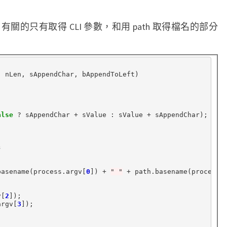
s 有關的只有取得 CLI 參數，和用 path 取得檔名的部分
 nLen, sAppendChar, bAppendToLeft)

alse
?
 sAppendChar 
+
 sValue 
:
 sValue 
+
 sAppendChar);

s
basename(process.argv[
0
]) 
+
" "
+
 path.basename(process.
v[
2
argv[
3