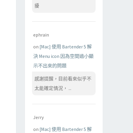
擾
ephrain
on
[Mac] 使用 Bartender 5 解
決 Menu icon 因為空間過小顯
示不出來的問題
感謝提醒，目前看來似乎不
太能確定情況， ...
Jerry
on
[Mac] 使用 Bartender 5 解