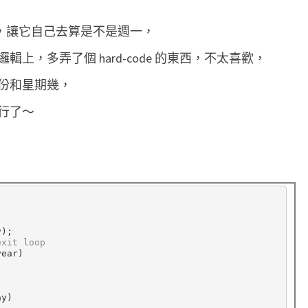
，
p，讓它自己去算是不是週一，
特
定
上，多弄了個 hard-code 的東西，不太喜歡，
星
份和星期幾，
期
行了～
幾
的
日
期
exit loop
ear)

y)
