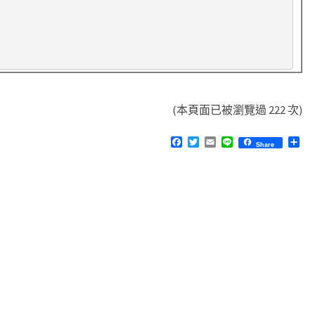
(本頁面已被瀏覽過 222 次)
F
T
E
L
分
Share
a
w
m
i
享
c
i
a
n
e
t
i
e
b
t
l
o
e
o
r
k