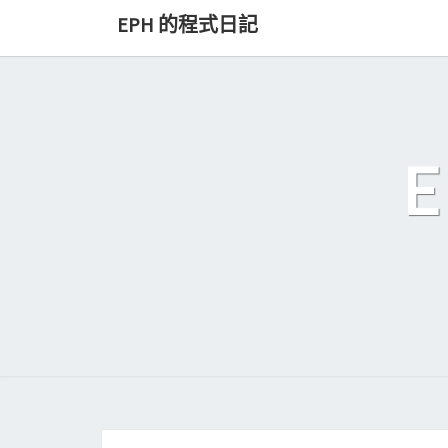
Skip
EPH 的程式日記
to
content