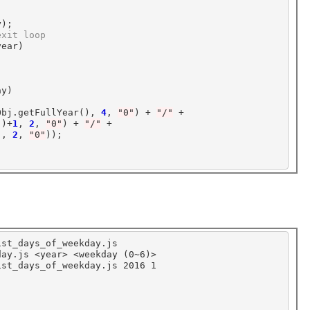
exit loop
ear)

y)

Obj.getFullYear(), 
4
, 
"0"
) 
+
"/"
+
()
+
1
, 
2
, 
"0"
) 
+
"/"
+
), 
2
, 
"0"
));

st_days_of_weekday.js

day.js <year> <weekday 
(
0~6
)
>

ist_days_of_weekday.js 2016 1
