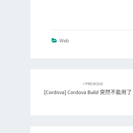
Web
Post
PREVIOUS
navigation
[Cordova] Cordova Build 突然不能