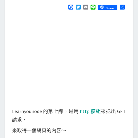
N
T
s
F
T
E
L
分
Share
S
a
w
m
i
享
]
c
i
a
n
e
t
i
e
學
b
t
l
習
o
e
o
r
筆
k
記
：
使
用
h
t
t
p
Learnyounode 的第七課，是用
http 模組
來送出 GET
模
請求，
組
來取得一個網頁的內容～
取