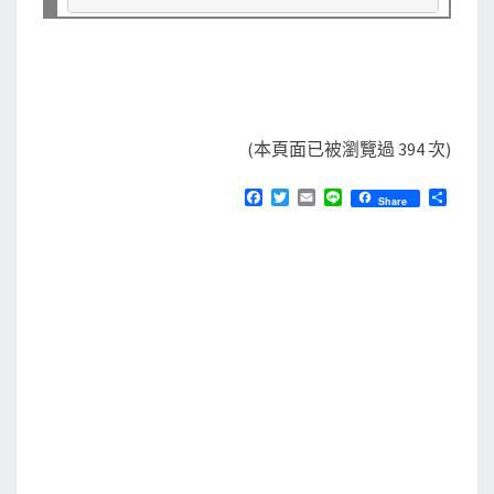
(本頁面已被瀏覽過 394 次)
F
T
E
L
分
Share
a
w
m
i
享
c
i
a
n
e
t
i
e
b
t
l
o
e
o
r
k