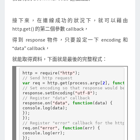
接下來，在連線成功的狀況下，就可以藉由
http.get() 的第二個參數 callback，
得到 response 物件，只要設定一下 encoding 和
“data” callback，
就能取得資料，下面就是最後的完整程式：
http 
=
 require(
"http"
// Send http request
var
 req 
=
 http.get(process.argv[
2
], 
function
// Set encoding so that response would be strin
response.setEncoding(
"utf-8"
// Register "data" callback
response.on(
"data"
, 
function
(data) {

console.log(data);

});

// Register "error" callback for the http reque
req.on(
"error"
, 
function
(err) {

console.log(err);
