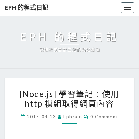
Skip
EPH 的程式日記
Togg
to
navig
content
EPH 的程式日記
記錄程式設計生活的點點滴滴
[
[Node.js] 學習筆記：使用
N
http 模組取得網頁內容
o
d
C
2015-04-23
Ephrain
0 Comment
e
O
M
.
M
E
j