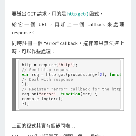
得
網
要送出 GET 請求，用的是
http.get()
函式，
頁
給它一個 URL，再加上一個 callback 來處理
內
response。
容
同時註冊一個 “error” callback，這樣如果無法連上
時，可以作些處理：
http 
=
 require(
"http"
// Send http request
var
 req 
=
 http.get(process.argv[
2
], 
function
// Deal with response
// Register "error" callback for the http reque
req.on(
"error"
, 
function
(err) {

console.log(err);

上面的程式其實有個疑問啦…