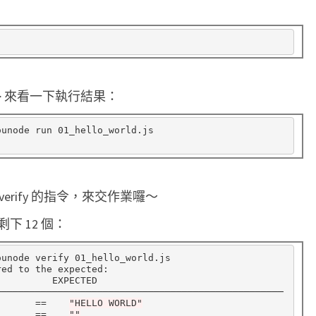
ename> 來看一下執行結果：
ounode run 01_hello_world.js

 verify 的指令，來交作業囉～
 12 個：
ounode verify 01_hello_world.js

ed to the expected:

         EXPECTED

==
"HELLO WORLD"
==
""