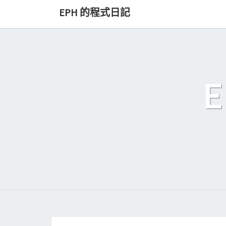
Skip
EPH 的程式日記
to
content