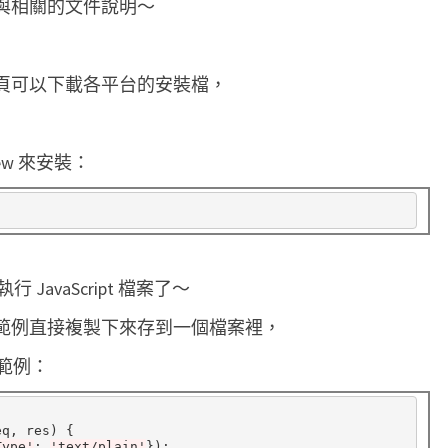
與相關的文件說明～
裝
N
o
頁可以下載各平台的安裝檔，
d
e
ew 來安裝：
.
j
s
與
學
執行 JavaScript 檔案了～
習
範例直接複製下來存到一個檔案裡，
N
單範例：
o
d
q, res) {

e
Type'
:
'text/plain'
});
