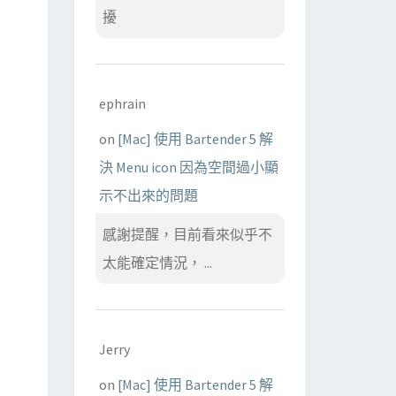
擾
ephrain
on
[Mac] 使用 Bartender 5 解
決 Menu icon 因為空間過小顯
示不出來的問題
感謝提醒，目前看來似乎不
太能確定情況， ...
Jerry
on
[Mac] 使用 Bartender 5 解