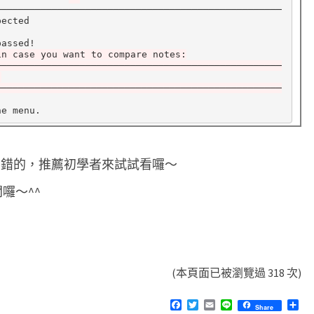
──────────────────────────────────────────────────

assed!

in case you want to compare notes:
───────────────────────────────────────────────────
)
───────────────────────────────────────────────────
覺蠻不錯的，推薦初學者來試試看囉～
關囉～^^
(本頁面已被瀏覽過 318 次)
F
T
E
L
分
Share