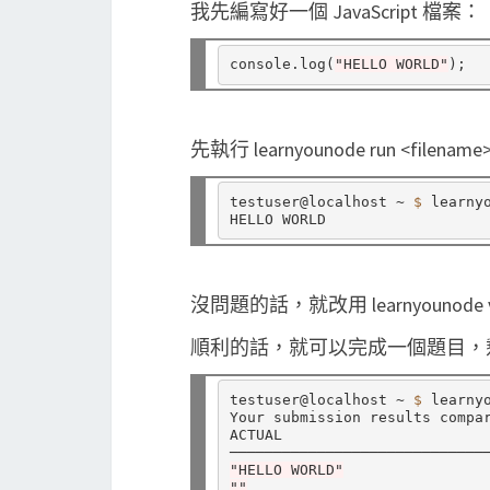
我先編寫好一個 JavaScript 檔案：
console.log(
"HELLO WORLD"
先執行 learnyounode run <fil
testuser@localhost ~ 
$ 
learny
沒問題的話，就改用 learnyounode
順利的話，就可以完成一個題目，剩下
testuser@localhost ~ 
$ 
learny
Your submission results compar
ACTUAL                        
"HELLO WORLD"
""