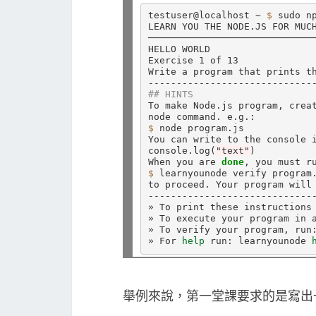
testuser@localhost ~ 
$ 
sudo np
LEARN YOU THE NODE.JS FOR MUCH
──────────────────────────────
HELLO WORLD

Exercise 1 of 13

Write a program that prints t
## HINTS
To make Node.js program, creat
$ 
node program.js

You can write to the console i
console.log
(
"text"
)
When you are 
done
$ 
learnyounode verify program.
to proceed. Your program will
------------------------------
» To print these instructions 
» To execute your program in 
» To verify your program, run:
» For 
help 
run: learnyounode 
舉例來說，第一堂課要求的是寫出一個