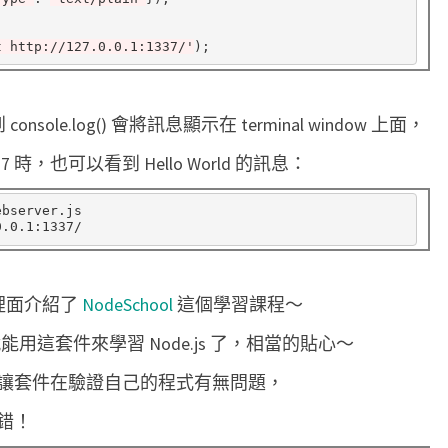
S
c
t http://127.0.0.1:1337/'
h
o
sole.log() 會將訊息顯示在 terminal window 上面，
o
1337 時，也可以看到 Hello World 的訊息：
l
課
bserver.js

程
裡面介紹了
NodeSchool
這個學習課程～
能用這套件來學習 Node.js 了，相當的貼心～
讓套件在驗證自己的程式有無問題，
錯！