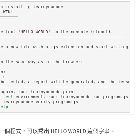
m install -g learnyounode

 WIN!

───────

he text 
"HELLO WORLD"
 to the console 
(
stdout
)
.

e a new file with a .js extension and start writing Java
n the same way as in the browser:

js

 be tested, a report will be generated, and the lesson w
-------------------------------------------------

again, run: learnyounode print

a 
test 
environment, run: learnyounode run program.js

 learnyounode verify program.js

help
程式，可以秀出 HELLO WORLD 這個字串。