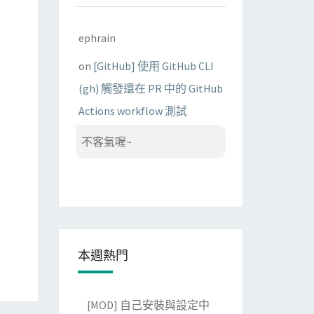
ephrain
on
[GitHub] 使用 GitHub CLI
(gh) 觸發還在 PR 中的 GitHub
Actions workflow 測試
不客氣喔~
本週熱門
[MOD] 自己安裝與設定中