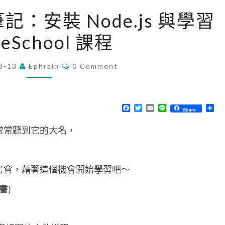
[
習筆記：安裝 Node.js 與學習
N
eSchool 課程
o
d
C
3-13
Ephrain
e
0 Comment
O
M
.
M
j
E
N
F
T
E
L
分
Share
s
T
a
w
m
i
享
S
c
i
a
n
]
紅，常常聽到它的大名，
e
t
i
e
b
t
l
學
o
e
o
r
習
k
 的讀書會，藉著這個機會開始學習吧～
筆
記
書)
：
安