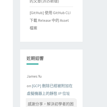
的文章(2025新版)
[GitHub] 使用 GitHub CLI
下載 Release 中的 Asset
檔案
Script! Execute your program by running it with the

近期迴響
ill be marked 
'completed'
if 
you are successful.

James Yu
on
[GCP] 刪除已經被附加在
虛擬機器上的靜態 IP 位址
感謝分享，解決初學者的困