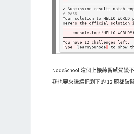
──────────────────────────────
# PASS
Your solution to HELLO WORLD p
Here
's the official solution 
─────────────────────────────
    console.log("HELLO WORLD"
─────────────────────────────
You have 12 challenges left.
Type '
learnyounode
'
NodeSchool 這個上機練習感
我也要來繼續把剩下的 12 題都破