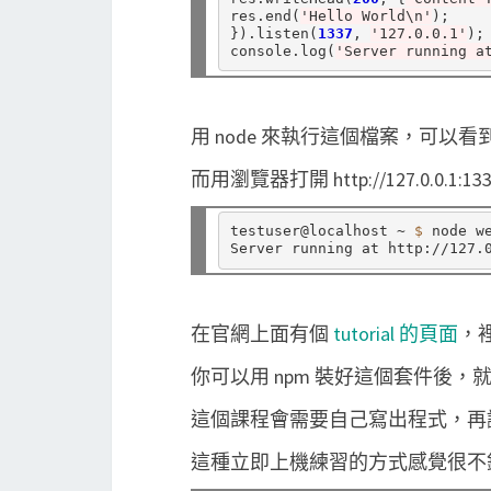
res.end(
'Hello World\n'
);

}).listen(
1337
, 
'127.0.0.1'
);

console.log(
'Server running a
用 node 來執行這個檔案，可以看到 con
而用瀏覽器打開 http://127.0.0.1:
testuser@localhost ~ 
$ 
node we
在官網上面有個
tutorial 的頁面
，
你可以用 npm 裝好這個套件後，就
這個課程會需要自己寫出程式，再
這種立即上機練習的方式感覺很不