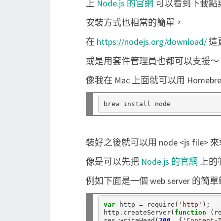
上
Node.js 的官網
可以看到下載點
安裝方式也相當的簡單，
在
https://nodejs.org/download/
這
或是用套件管理員也都可以支援～
像我在 Mac 上面就可以用 Homebr
裝好之後就可以用 node <js file> 來
像是可以先把
Node.js 的官網
上的
例如下面是一個 web server 的簡
var
 http 
=
 require(
'http'
);

http.createServer(
function
 (re
res.writeHead(
200
, {
'Content-