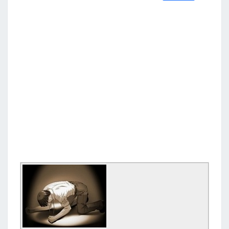
S
a
w
m
i
享
c
i
a
n
e
t
i
e
b
t
l
o
e
o
r
k