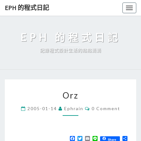
Skip
EPH 的程式日記
Togg
to
navig
content
EPH 的程式日記
記錄程式設計生活的點點滴滴
O
Orz
r
z
C
2005-01-14
Ephrain
0 Comment
O
M
M
E
N
T
F
T
E
L
分
Share