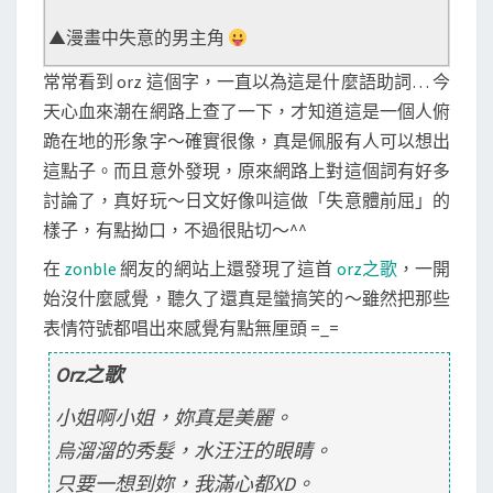
▲漫畫中失意的男主角
常常看到 orz 這個字，一直以為這是什麼語助詞… 今
天心血來潮在網路上查了一下，才知道這是一個人俯
跪在地的形象字～確實很像，真是佩服有人可以想出
這點子。而且意外發現，原來網路上對這個詞有好多
討論了，真好玩～日文好像叫這做「失意體前屈」的
樣子，有點拗口，不過很貼切～^^
在
zonble
網友的網站上還發現了這首
orz之歌
，一開
始沒什麼感覺，聽久了還真是蠻搞笑的～雖然把那些
表情符號都唱出來感覺有點無厘頭 =_=
Orz之歌
小姐啊小姐，妳真是美麗。
烏溜溜的秀髮，水汪汪的眼睛。
只要一想到妳，我滿心都XD。