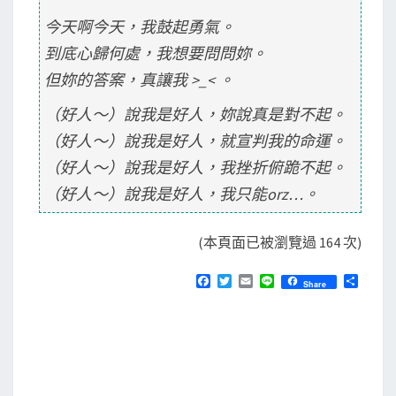
今天啊今天，我鼓起勇氣。
到底心歸何處，我想要問問妳。
但妳的答案，真讓我 >_< 。
（好人～）說我是好人，妳說真是對不起。
（好人～）說我是好人，就宣判我的命運。
（好人～）說我是好人，我挫折俯跪不起。
（好人～）說我是好人，我只能orz…。
(本頁面已被瀏覽過 164 次)
F
T
E
L
分
Share
a
w
m
i
享
c
i
a
n
e
t
i
e
b
t
l
o
e
o
r
k