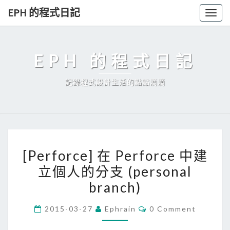
Skip
EPH 的程式日記
Togg
to
navig
content
EPH 的程式日記
記錄程式設計生活的點點滴滴
[
[Perforce] 在 Perforce 中建
P
立個人的分支 (personal
e
branch)
r
f
C
2015-03-27
Ephrain
0 Comment
o
O
M
r