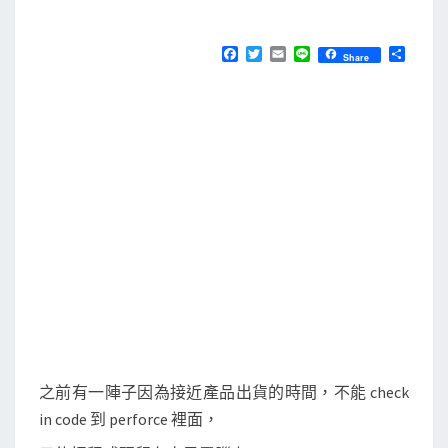
M
E
c
N
e
T
F
T
E
L
分
Share
S
a
w
m
i
享
]
c
i
a
n
e
t
i
e
在
b
t
l
P
o
e
o
r
e
k
r
f
o
r
c
e
中
建
之前有一陣子因為接近產品出貨的時間，不能 check
立
in code 到 perforce 裡面，
個