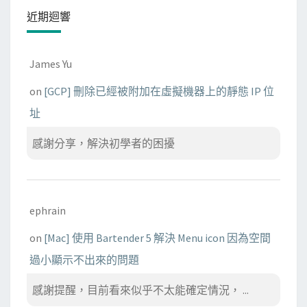
近期迴響
James Yu
on
[GCP] 刪除已經被附加在虛擬機器上的靜態 IP 位
址
感謝分享，解決初學者的困擾
ephrain
on
[Mac] 使用 Bartender 5 解決 Menu icon 因為空間
過小顯示不出來的問題
感謝提醒，目前看來似乎不太能確定情況， ...