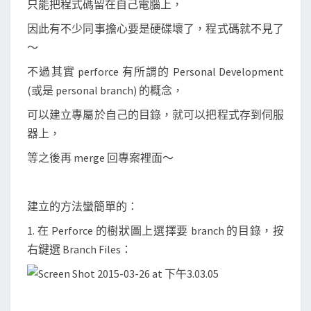
只能把程式碼留在自己電腦上，
人
的
因此有不少同事擔心要是硬碟壞了，程式碼就不見了
分
～
支
不過其實 perforce 有所謂的 Personal Development
(
(或是 personal branch) 的概念，
p
可以建立專屬於自己的目錄，就可以把程式存到伺服
e
器上，
r
s
等之後再 merge 回專案裡面～
o
n
建立的方法蠻簡單的：
a
l
1. 在 Perforce 的樹狀圖上選擇要 branch 的目錄，按
b
右鍵選 Branch Files：
r
a
n