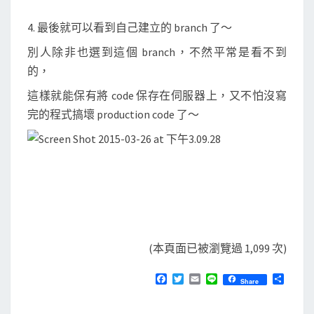
4. 最後就可以看到自己建立的 branch 了～
別人除非也選到這個 branch，不然平常是看不到
的，
這樣就能保有將 code 保存在伺服器上，又不怕沒寫
完的程式搞壞 production code 了～
(本頁面已被瀏覽過 1,099 次)
F
T
E
L
分
Share
a
w
m
i
享
c
i
a
n
e
t
i
e